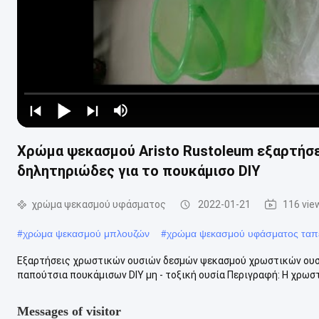
Χρώμα ψεκασμού Aristo Rustoleum εξαρτήσ
δηλητηριώδες για το πουκάμισο DIY
χρώμα ψεκασμού υφάσματος
2022-01-21
116 vie
#
χρώμα ψεκασμού μπλουζών
#
χρώμα ψεκασμού υφάσματος ταπ
Εξαρτήσεις χρωστικών ουσιών δεσμών ψεκασμού χρωστικών ουσι
παπούτσια πουκάμισων DIY μη - τοξική ουσία Περιγραφή: Η χρωστι
Messages of visitor