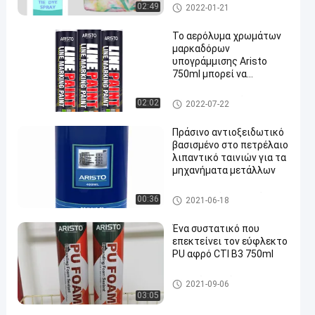
χρώμα ψεκασμού υφάσματο
02:49
2022-01-21
ς
Το αερόλυμα χρωμάτων
μαρκαδόρων
υπογράμμισης Aristo
750ml μπορεί να
ευθυγραμμίσει το
χαρακτηρισμό του
σήμανση Αερογράφος
02:02
2022-07-22
χρώματος ψεκασμού για
το δρόμο
Πράσινο αντιοξειδωτικό
βασισμένο στο πετρέλαιο
λιπαντικό ταινιών για τα
μηχανήματα μετάλλων
Βιομηχανικά λιπαντικά
00:36
2021-06-18
Ένα συστατικό που
επεκτείνει τον εύφλεκτο
PU αφρό CTI B3 750ml
pu σπρέι αφρού
2021-09-06
03:05