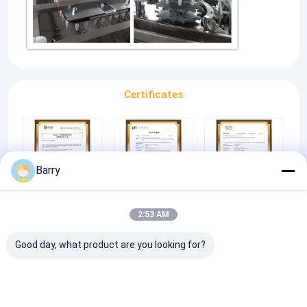
Certificates
Barry
REACH
CTI
SGS
2:53 AM
Good day, what product are you looking for?