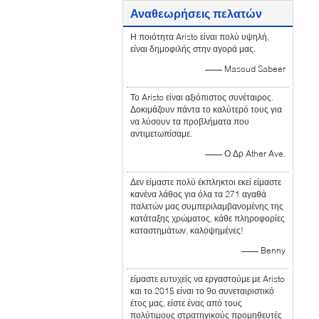
Αναθεωρήσεις πελατών
Η ποιότητα Aristo είναι πολύ υψηλή,
είναι δημοφιλής στην αγορά μας.
—— Masoud Sabeer
Το Aristo είναι αξιόπιστος συνέταιρος.
Δοκιμάζουν πάντα το καλύτερό τους για
να λύσουν τα προβλήματα που
αντιμετωπίσαμε.
—— Ο Δρ Ather Ave.
Δεν είμαστε πολύ έκπληκτοι εκεί είμαστε
κανένα λάθος για όλα τα 271 αγαθά
παλετών μας συμπεριλαμβανομένης της
κατάταξης χρώματος, κάθε πληροφορίες
καταστημάτων, καλοψημένες!
—— Benny
είμαστε ευτυχείς να εργαστούμε με Aristo
και το 2015 είναι το 9ο συνεταιριστικό
έτος μας, είστε ένας από τους
πολύτιμους στρατηγικούς προμηθευτές