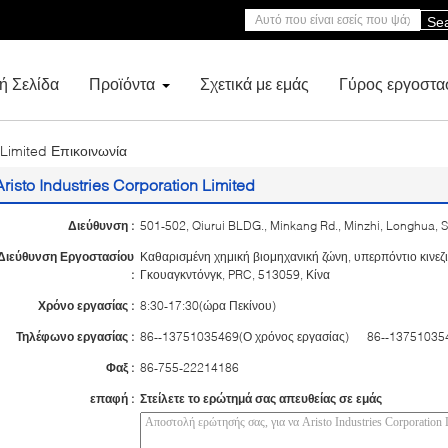
Se
ή Σελίδα
Προϊόντα
Σχετικά με εμάς
Γύρος εργοστα
 Limited Επικοινωνία
Aristo Industries Corporation Limited
Διεύθυνση :
501-502, Qiurui BLDG., Minkang Rd., Minzhi, Longhua, 
Διεύθυνση Εργοστασίου
Καθαρισμένη χημική βιομηχανική ζώνη, υπερπόντιο κινεζ
:
Γκουαγκντόνγκ, PRC, 513059, Κίνα
Χρόνο εργασίας :
8:30-17:30(ώρα Πεκίνου)
Τηλέφωνο εργασίας :
86--13751035469(Ο χρόνος εργασίας) 86--137510354
Φαξ :
86-755-22214186
επαφή :
Στείλετε το ερώτημά σας απευθείας σε εμάς