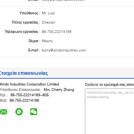
Υπεύθυνος :
Mr. Liao
Τίτλος εργασίας :
Director
Τηλέφωνο εργασίας :
86-755-22214189
Skype :
fitbarry
E-mail :
barry@aristoindustries.com
Στοιχεία επικοινωνίας
Aristo Industries Corporation Limited
Στείλετε το ερώτημά σας απε
Υπεύθυνος Επικοινωνίας:
Mrs. Cherry Zhang
Τηλ.::
86-755-22214189--805
Φαξ:
86-755-22214186