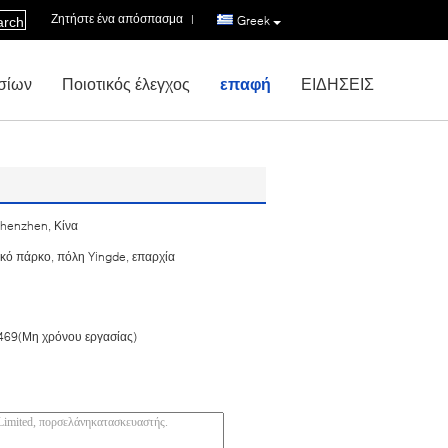
Ζητήστε ένα απόσπασμα
|
Greek
arch
σίων
Ποιοτικός έλεγχος
επαφή
ΕΙΔΗΣΕΙΣ
Shenzhen, Κίνα
ικό πάρκο, πόλη Yingde, επαρχία
69(Μη χρόνου εργασίας)