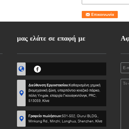
μας ελάτε σε επαφή με
Αφ
Διεύθυνση Εργοστασίου:
Καθαρισμένη χημική
βιομηχανική ζώνη, υπερπόντιο κινεζικό πάρκο,
πόλη Yingde, επαρχία Γκουαγκντόνγκ, PRC,
513059, Κίνα
Γραφείο πωλήσεων:
501-502, Qiurui BLDG.,
Minkang Rd., Minzhi, Longhua, Shenzhen, Κίνα