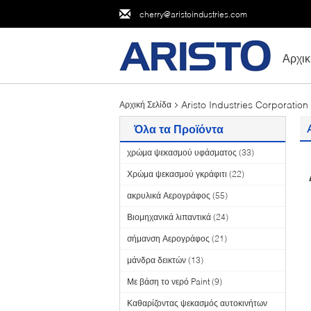
cherry@aristoindustries.com
Αρχικ
Aristo Industries Corporation
Αρχική Σελίδα
Όλα τα Προϊόντα
χρώμα ψεκασμού υφάσματος
(33)
Χρώμα ψεκασμού γκράφιτι
(22)
ακρυλικά Αερογράφος
(55)
Βιομηχανικά λιπαντικά
(24)
σήμανση Αερογράφος
(21)
μάνδρα δεικτών
(13)
Με βάση το νερό Paint
(9)
Καθαρίζοντας ψεκασμός αυτοκινήτων