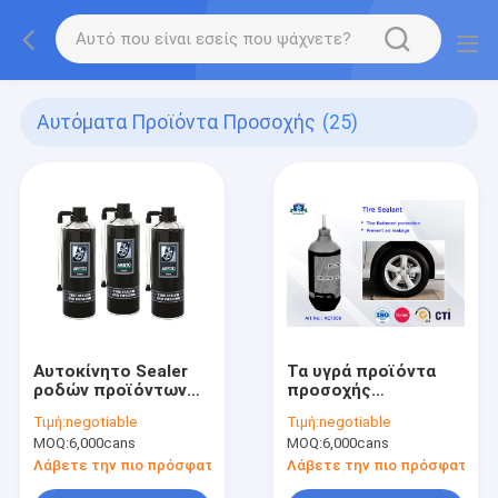
Αυτόματα Προϊόντα Προσοχής
(25)
Αυτοκίνητο Sealer
Τα υγρά προϊόντα
ροδών προϊόντων
προσοχής
400ML προσοχής
επιστρώματος
Τιμή:
negotiable
Τιμή:
negotiable
ροδών & Inflator
αυτόματα κουράζουν
MOQ:
6,000cans
MOQ:
6,000cans
υγρό επίστρωμα
τον ψεκασμό και
ψεκασμού
Inflator ροδών τη
Λάβετε την πιο πρόσφατη τιμή
Λάβετε την πιο πρόσφατη τι
στεγανωτική ουσία