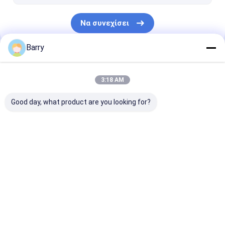
Να συνεχίσει
Barry
Οι Κατηγορίες Μας
3:18 AM
Good day, what product are you looking for?
χρώμα ψεκασμού
Χρώμα ψεκασμού
ακρυλικά
υφάσματος
γκράφιτι
Αερογράφος
Αρχική Σελίδα
Περίπου εμείς
Desktop Site
Sitemap
Πολιτική απορρήτου