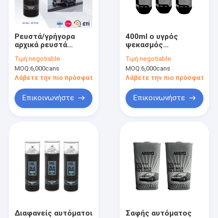
Επισκέψεις στο εργοστάσιο
Έλεγχος ποιότητας
Ρευστά/γρήγορα
400ml ο υγρός
αρχικά ρευστά
ψεκασμός
News
ψεκασμού
στεγανωτικής
Τιμή:
negotiable
Τιμή:
negotiable
αυτοκινήτων
ουσίας ροδών αντι
MOQ:
6,000cans
MOQ:
6,000cans
προσοχής προϊόντα
επισκευής οπής για
εκκινητών μηχανών
τα μέρη αυτοκινήτου
Λάβετε την πιο πρόσφατη τιμή
Λάβετε την πιο πρόσφατη τι
χαμηλής
στεγανοποιεί και
θερμοκρασίας
αντιοξειδωτικός
χρώμα ψεκασμού υφάσματος
Επικοινωνήστε
Επικοινωνήστε
Χρώμα ψεκασμού γκράφιτι
ακρυλικά Αερογράφος
Βιομηχανικά λιπαντικά
σήμανση Αερογράφος
μάνδρα δεικτών
Διαφανείς αυτόματοι
Σαφής αυτόματος