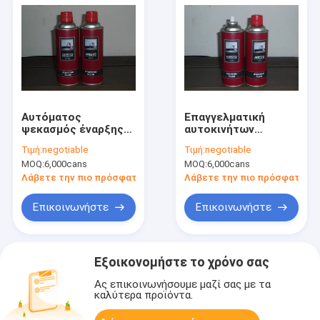
Αυτόματος
Επαγγελματική
ψεκασμός έναρξης
αυτοκινήτων
μηχανών προϊόντων
προσοχής χαμηλή
Τιμή:
negotiable
Τιμή:
negotiable
προσοχής χαμηλής
θερμοκρασία
MOQ:
6,000cans
MOQ:
6,000cans
θερμοκρασίας/
ψεκασμού
γρήγορα ψεκασμός
προϊόντων ρευστή
Λάβετε την πιο πρόσφατη τιμή
Λάβετε την πιο πρόσφατη τι
έναρξης μηχανών
γρήγορη αρχική
ρευστός
Επικοινωνήστε
Επικοινωνήστε
Εξοικονομήστε το χρόνο σας
Ας επικοινωνήσουμε μαζί σας με τα
καλύτερα προϊόντα.