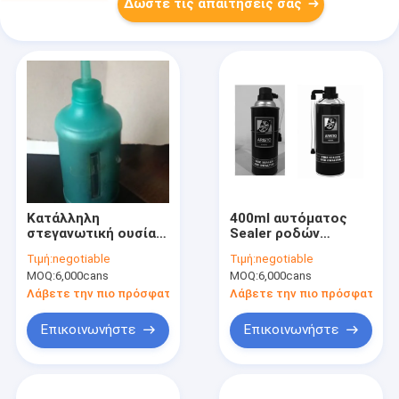
Δώστε τις απαιτήσεις σας
Κατάλληλη
400ml αυτόματος
στεγανωτική ουσία
Sealer ροδών
ροδών προϊόντων
γρήγορων λύσεων
Τιμή:
negotiable
Τιμή:
negotiable
προσοχής οπής
επισκευής
MOQ:
6,000cans
MOQ:
6,000cans
προληπτική υγρή
προϊόντων
αυτόματη
προσοχής φορητός
Λάβετε την πιο πρόσφατη τιμή
Λάβετε την πιο πρόσφατη τι
Inflator ψεκασμός
Επικοινωνήστε
Επικοινωνήστε