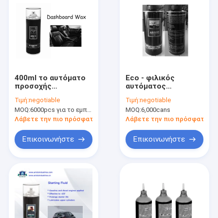
400ml το αυτόματο
Eco - φιλικός
προσοχής
αυτόματος
προϊόντων
αυτοκινήτων
Τιμή:
negotiable
Τιμή:
negotiable
αυτοκινήτων
προσοχής ψεκασμός
MOQ:
6000pcs για το εμπορικό σήμα Aristo, 15000pcs για το εμπορικό σήμα πελατών
MOQ:
6,000cans
πιλοτήριο αρώματος
αερολύματος
ταμπλό πολωνικό
Undercoating
Λάβετε την πιο πρόσφατη τιμή
Λάβετε την πιο πρόσφατη τι
πολυ λάμπει
προϊόντων
ψεκασμός
επενδεδυμένος με
Επικοινωνήστε
Επικοινωνήστε
καουτσούκ
Σπίτι
Προϊόντα
Σχετικά με εμάς