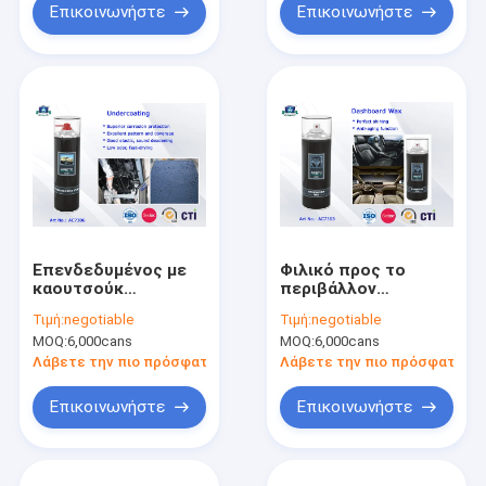
400ml επισκευής
Επικοινωνήστε
Επικοινωνήστε
ροδών cOem
Επενδεδυμένος με
Φιλικό προς το
καουτσούκ
περιβάλλον
ψεκασμός
αυτόματο ταμπλό
Τιμή:
negotiable
Τιμή:
negotiable
αποτυπώσεων
πολωνικός
MOQ:
6,000cans
MOQ:
6,000cans
διαρροών
ψεκασμός 400ml
προστασίας
Protectant κεριών
Λάβετε την πιο πρόσφατη τιμή
Λάβετε την πιο πρόσφατη τι
σκουριάς μυρωδιών
αυτοκινήτων
Undercoating
προϊόντων
Επικοινωνήστε
Επικοινωνήστε
χαμηλός
προσοχής/
πιλοτηρίων