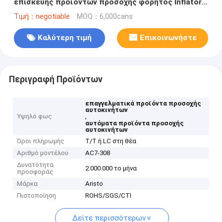
επισκευής προϊόντων προσοχής φορητός Inflator
ψεκασμός
Τιμή：negotiable
MOQ：6,000cans
Καλύτερη τιμή
Επικοινωνήστε
Περιγραφή Προϊόντων
επαγγελματικά προϊόντα προσοχής
αυτοκινήτων
Υψηλό φως
,
αυτόματα προϊόντα προσοχής
αυτοκινήτων
Όροι πληρωμής
T/T ή LC στη θέα
Αριθμό μοντέλου
AC7-308
Δυνατότητα
2.000.000 το μήνα
προσφοράς
Μάρκα
Aristo
Πιστοποίηση
ROHS/SGS/CTI
Δείτε περισσότερων