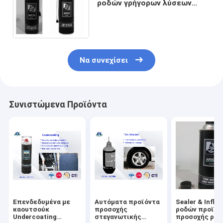
ροδών γρήγορων λύσεων
επισκευής προϊόντων
προσοχής φορητός Inflator
ψεκασμός
Να συνεχίσει
Συνιστώμενα Προϊόντα
Επενδεδυμένα με
Αυτόματα προϊόντα
Sealer & Inflat
καουτσούκ
προσοχής
ροδών προϊόν
Undercoating
στεγανωτικής
προσοχής ρο