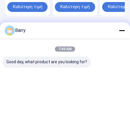
προϊόντα προσοχής
ουσίας ροδών
αυτοκινήτων
ψεκασμού αυτόματα
ψεκασμού
Καλύτερη τιμή
Καλύτερη τιμή
Καλύτερη 
Αρχική Σελίδα
Περίπου εμείς
Desktop Site
Barry
Sitemap
Πολιτική απορρήτου
Ποιότητα
χρώμα ψεκασμού υφάσματος
Κίνα
εργοστάσιο.Copyright © 2026 Aristo Industries Corporation
7:49 AM
Limited. All Rights Reserved.
Good day, what product are you looking for?
Σπίτι
Προϊόντα
Σχετικά με εμάς