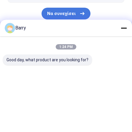
Να συνεχίσει
Barry
Οι Κατηγορίες Μας
1:24 PM
Good day, what product are you looking for?
χρώμα ψεκασμού
Χρώμα ψεκασμού
ακρυλικά
υφάσματος
γκράφιτι
Αερογράφος
Αρχική Σελίδα
Περίπου εμείς
Desktop Site
Sitemap
Πολιτική απορρήτου