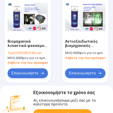
Βιομηχανικά
Αντιοξειδωτικός
λιπαντικά ψεκασμού
βιομηχανικός
πετρελαίου
ψεκασμός
Τιμή:
USD0.85-0.95/can
MOQ:
6000pcs για το εμπορικό σήμα Aristo, 15000pcs για το εμπορικό σήμα πελατών
σιλικόνης με την
λιπαντικών φορμών
MOQ:
6000pcs για το εμπορικό σήμα Aristo, 15000pcs για το εμπορικό σήμα πελατών
Λάβετε την πιο πρόσφατη τι
ισχυρές πίεση και
με το χαρακτηρισμό
την ένδυση-
και το στράγγιγμα
Λάβετε την πιο πρόσφατη τιμή
αντίσταση
της λειτουργίας
νερού
Επικοινωνήστε
Επικοινωνήστε
Εξοικονομήστε το χρόνο σας
Ας επικοινωνήσουμε μαζί σας με τα
καλύτερα προϊόντα.