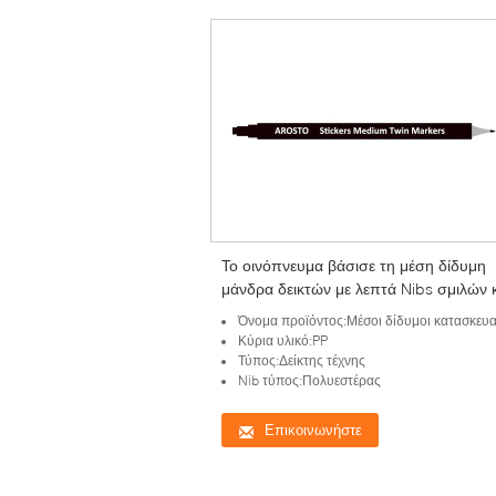
Το οινόπνευμα βάσισε τη μέση δίδυμη
μάνδρα δεικτών με λεπτά Nibs σμιλών 
1mm 6mm - 8mm μέσα
Όνομα προϊόντος:Μέσοι δίδυμοι κατασκευ
Κύρια υλικό:PP
Τύπος:Δείκτης τέχνης
Nib τύπος:Πολυεστέρας
Επικοινωνήστε