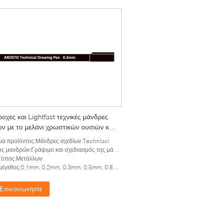
οχες και Lightfast τεχνικές μάνδρες
ων με το μελάνι χρωστικών ουσιών και
χυρό βαρέλι PP
α προϊόντος:Μάνδρες σχεδίων Techniacl
ς μανδρών:Γράψιμο και σχεδιασμός της μάνδρας
τύπος:Μετάλλων
μέγεθος:0.1mm, 0.2mm, 0.3mm, 0.5mm, 0.8mm&1.0mm
Επικοινωνήστε