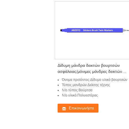
Δίδυμη μάνδρα δεικτών βουρτσών
ασφάλειας/μόνιμες μάνδρες δεικτών
χρωμάτων με Nib 1mm πολυεστέρα
Όνομα προϊόντος:Δίδυμο υλικό βουρτσών
Τύπος μανδρών:Δείκτης τέχνης
Nib τύπος:Βούρτσα
Nib υλικό:Πολυεστέρας
Επικοινωνήστε