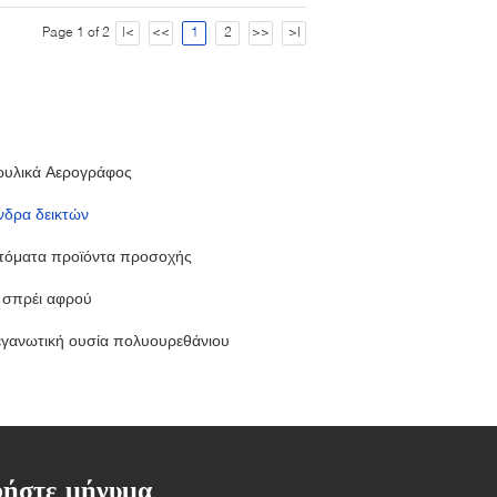
Page 1 of 2
|<
<<
1
2
>>
>|
ρυλικά Αερογράφος
νδρα δεικτών
τόματα προϊόντα προσοχής
 σπρέι αφρού
εγανωτική ουσία πολυουρεθάνιου
ήστε μήνυμα