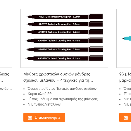
λειας
Μαύρες χρωστικών ουσιών μάνδρες
96 μέσ
σχεδίων μελανιού PP τεχνικές για τη
μαρκα
σκιαγράφηση ή το γράψιμο αδιάβροχο
οινόπν
ντλιών
Όνομα προϊόντος:Τεχνικές μάνδρες σχεδίων
Όνομ
περιβ
Κύρια υλικό:PP
Τύπο
Τύπος:Γράψιμο και σχεδιασμός της μάνδρας
Nib 
Nib τύπος:Μετάλλων
Nib
Επικοινωνήστε