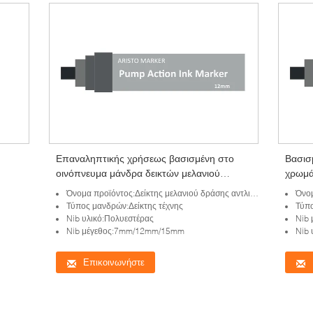
Επαναληπτικής χρήσεως βασισμένη στο
Βασισ
οινόπνευμα μάνδρα δεικτών μελανιού
χρωμά
δράσης αντλιών με Tipe σμιλών 7mm 12mm
καλλι
Όνομα προϊόντος:Δείκτης μελανιού δράσης αντλιών
Όνομ
15mm
Τύπος μανδρών:Δείκτης τέχνης
Τύπο
Nib υλικό:Πολυεστέρας
Nib
Nib μέγεθος:7mm/12mm/15mm
Nib 
Επικοινωνήστε