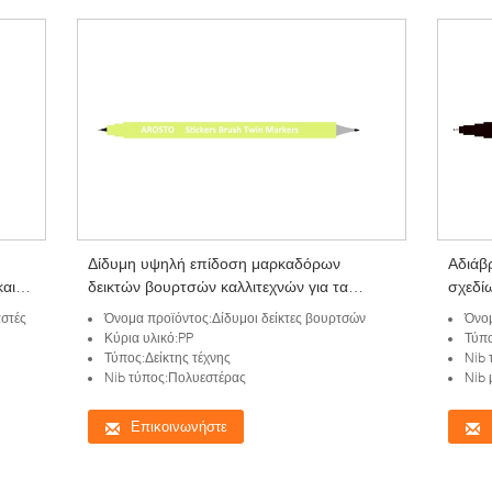
Δίδυμη υψηλή επίδοση μαρκαδόρων
Αδιάβρ
και
δεικτών βουρτσών καλλιτεχνών για τα
σχεδί
προωθητικά δώρα
το ισ
αστές
Όνομα προϊόντος:Δίδυμοι δείκτες βουρτσών
Όνομ
Κύρια υλικό:PP
Τύπο
Τύπος:Δείκτης τέχνης
Nib 
Nib τύπος:Πολυεστέρας
Nib 
Επικοινωνήστε