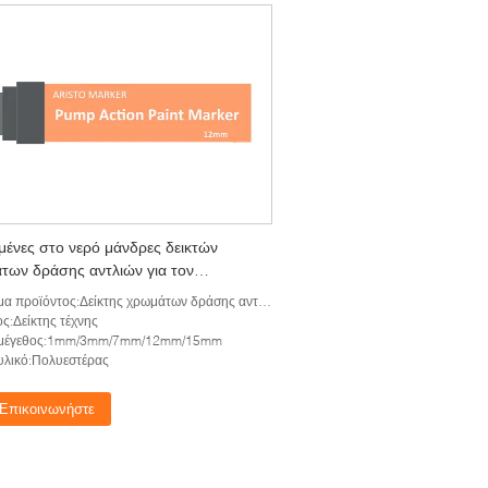
μένες στο νερό μάνδρες δεικτών
των δράσης αντλιών για τον
τέχνη 1mm ζωηρό χρώμα 3mm 7mm
α προϊόντος:Δείκτης χρωμάτων δράσης αντλιών
ς:Δείκτης τέχνης
 μέγεθος:1mm/3mm/7mm/12mm/15mm
υλικό:Πολυεστέρας
Επικοινωνήστε