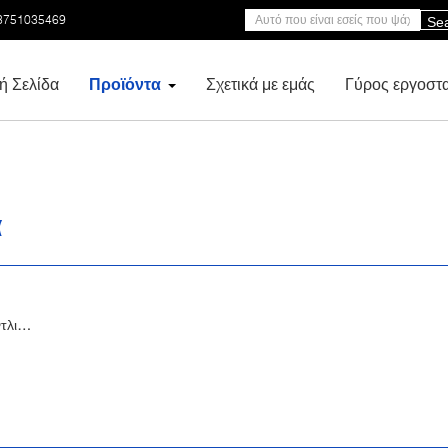
3751035469
Se
ή Σελίδα
Προϊόντα
Σχετικά με εμάς
Γύρος εργοστ
α
τλιών
 7mm