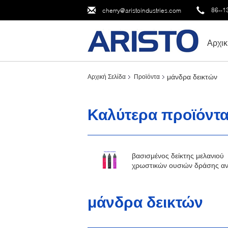
86--1
cherry@aristoindustries.com
Αρχικ
μάνδρα δεικτών
Αρχική Σελίδα
Προϊόντα
Καλύτερα προϊόντ
βασισμένος δείκτης μελανιού
χρωστικών ουσιών δράσης αν
μανδρών δεικτών χρωμάτων
12mm 15mm στο οινόπνευμα
μάνδρα δεικτών