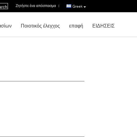
Ζητήστε ένα απόσπασμα
|
Greek
arch
ασίων
Ποιοτικός έλεγχος
επαφή
ΕΙΔΗΣΕΙΣ