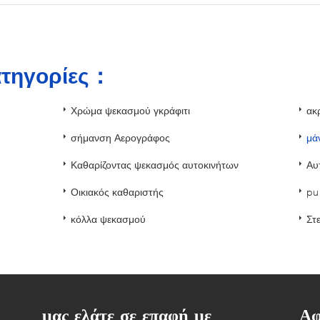
ατηγορίες：
Χρώμα ψεκασμού γκράφιτι
ακ
σήμανση Αερογράφος
μά
Καθαρίζοντας ψεκασμός αυτοκινήτων
Αυ
Οικιακός καθαριστής
pu
κόλλα ψεκασμού
Στ
μας ελάτε σε επαφή με
Αφ