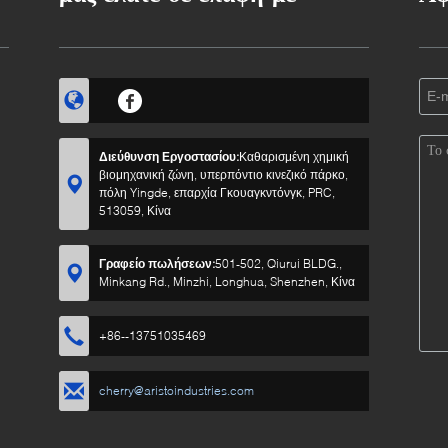
Διεύθυνση Εργοστασίου:
Καθαρισμένη χημική
βιομηχανική ζώνη, υπερπόντιο κινεζικό πάρκο,
πόλη Yingde, επαρχία Γκουαγκντόνγκ, PRC,
513059, Κίνα
Γραφείο πωλήσεων:
501-502, Qiurui BLDG.,
Minkang Rd., Minzhi, Longhua, Shenzhen, Κίνα
+86--13751035469
cherry@aristoindustries.com