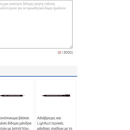
(
0
/ 3000)
οινόπνευμα βάσισε
Αδιάβροχες και
μέση δίδυμη μάνδρα
Lightfast τεχνικές
κτών με λεπτά Nibs
μάνδρες σχεδίων με το