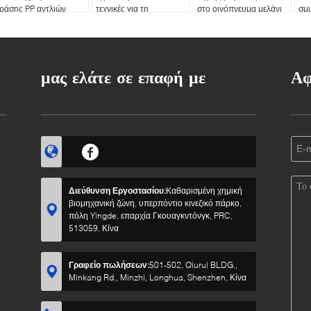
ράσης PP αντλιών
τεχνικές για τη
στο οινόπνευμα μελάνι
σμ
2mm για τους
σκιαγράφηση ή το
φιλικό προς το
8m
αλλιτέχνες
γράψιμο αδιάβροχο
περιβάλλον
μας ελάτε σε επαφή με
Αφ
Διεύθυνση Εργοστασίου:
Καθαρισμένη χημική
βιομηχανική ζώνη, υπερπόντιο κινεζικό πάρκο,
πόλη Yingde, επαρχία Γκουαγκντόνγκ, PRC,
513059, Κίνα
Γραφείο πωλήσεων:
501-502, Qiurui BLDG.,
Minkang Rd., Minzhi, Longhua, Shenzhen, Κίνα