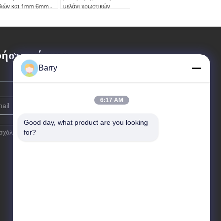
ιλών και 1mm 6mm -
μελάνι χρωστικών
m μέσα
ουσιών και το ισχυρό
βαρέλι PP
ήστε μήνυμα
Barry
6:17 AM
Good day, what product are you looking 
for?