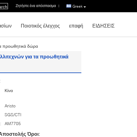
Ζητήστε ένα απόσπασμα
|
Greek
arch
ασίων
Ποιοτικός έλεγχος
επαφή
ΕΙΔΗΣΕΙΣ
τα προωθητικά δώρα
λιτεχνών για τα προωθητικά
:
Κίνα
Aristo
SGS/CTI
:
AM7705
Αποστολής Όροι: