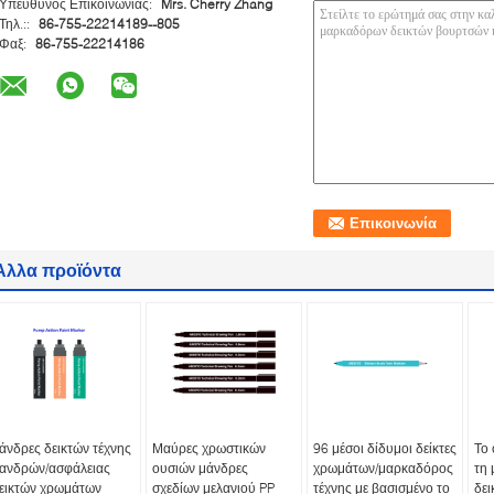
Υπεύθυνος Επικοινωνίας:
Mrs. Cherry Zhang
Τηλ.::
86-755-22214189--805
Φαξ:
86-755-22214186
Άλλα προϊόντα
άνδρες δεικτών τέχνης
Μαύρες χρωστικών
96 μέσοι δίδυμοι δείκτες
Το 
ανδρών/ασφάλειας
ουσιών μάνδρες
χρωμάτων/μαρκαδόρος
τη 
εικτών χρωμάτων
σχεδίων μελανιού PP
τέχνης με βασισμένο το
δει