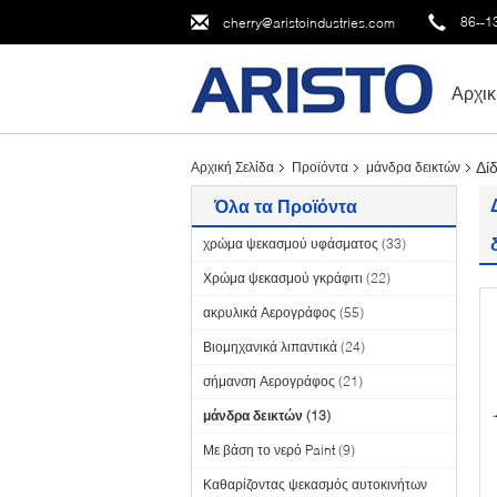
86--1
cherry@aristoindustries.com
Αρχικ
Δί
Αρχική Σελίδα
Προϊόντα
μάνδρα δεικτών
Όλα τα Προϊόντα
χρώμα ψεκασμού υφάσματος
(33)
Χρώμα ψεκασμού γκράφιτι
(22)
ακρυλικά Αερογράφος
(55)
Βιομηχανικά λιπαντικά
(24)
σήμανση Αερογράφος
(21)
μάνδρα δεικτών
(13)
Με βάση το νερό Paint
(9)
Καθαρίζοντας ψεκασμός αυτοκινήτων