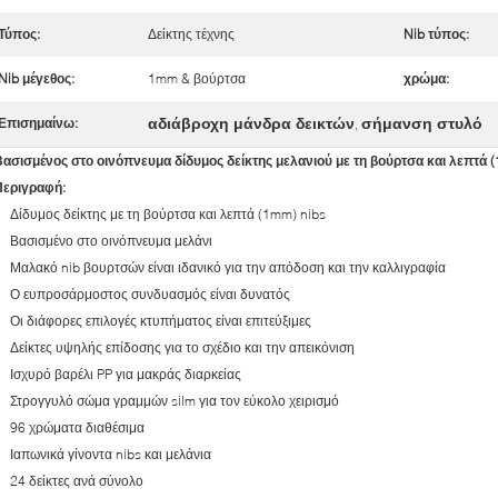
Τύπος:
Δείκτης τέχνης
Nib τύπος:
Nib μέγεθος:
1mm & βούρτσα
χρώμα:
αδιάβροχη μάνδρα δεικτών
σήμανση στυλό
Επισημαίνω:
,
ασισμένος στο οινόπνευμα δίδυμος δείκτης μελανιού με τη βούρτσα και λεπτά 
Περιγραφή:
Δίδυμος δείκτης με τη βούρτσα και λεπτά (1mm) nibs
Βασισμένο στο οινόπνευμα μελάνι
Μαλακό nib βουρτσών είναι ιδανικό για την απόδοση και την καλλιγραφία
Ο ευπροσάρμοστος συνδυασμός είναι δυνατός
Οι διάφορες επιλογές κτυπήματος είναι επιτεύξιμες
Δείκτες υψηλής επίδοσης για το σχέδιο και την απεικόνιση
Ισχυρό βαρέλι PP για μακράς διαρκείας
Στρογγυλό σώμα γραμμών silm για τον εύκολο χειρισμό
96 χρώματα διαθέσιμα
Ιαπωνικά γίνοντα nibs και μελάνια
24 δείκτες ανά σύνολο