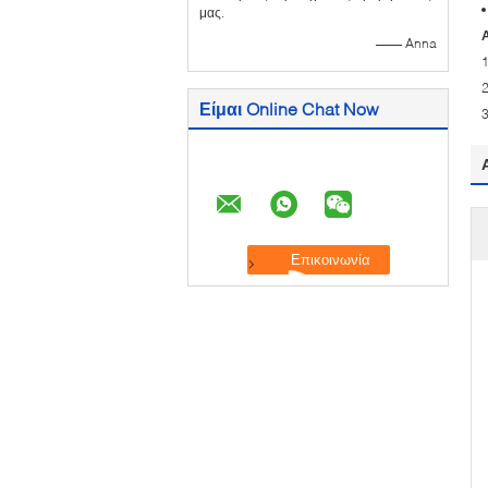
μας.
—— Anna
1
2
Είμαι Online Chat Now
3