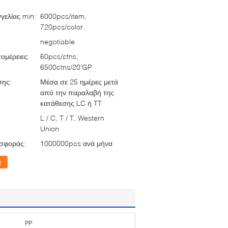
γελίας min:
6000pcs/item,
720pcs/color
negotiable
ομέρειες:
60pcs/ctns,
6500ctns/20'GP
σης:
Μέσα σε 25 ημέρες μετά
από την παραλαβή της
κατάθεσης LC ή TT
L / C, T / T, Western
Union
σφοράς:
1000000pcs ανά μήνα
α
PP