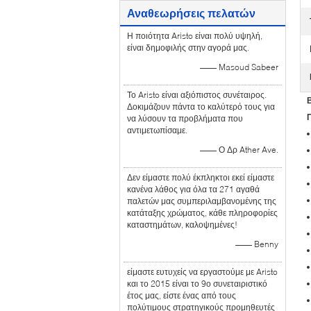
Αναθεωρήσεις πελατών
Η ποιότητα Aristo είναι πολύ υψηλή,
είναι δημοφιλής στην αγορά μας.
—— Masoud Sabeer
Το Aristo είναι αξιόπιστος συνέταιρος.
Β
Δοκιμάζουν πάντα το καλύτερό τους για
να λύσουν τα προβλήματα που
αντιμετωπίσαμε.
—— Ο Δρ Ather Ave.
Δεν είμαστε πολύ έκπληκτοι εκεί είμαστε
κανένα λάθος για όλα τα 271 αγαθά
παλετών μας συμπεριλαμβανομένης της
κατάταξης χρώματος, κάθε πληροφορίες
καταστημάτων, καλοψημένες!
—— Benny
είμαστε ευτυχείς να εργαστούμε με Aristo
και το 2015 είναι το 9ο συνεταιριστικό
έτος μας, είστε ένας από τους
πολύτιμους στρατηγικούς προμηθευτές