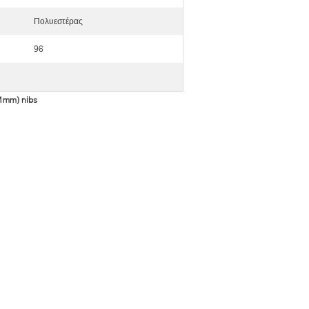
Πολυεστέρας
96
(1mm) nibs