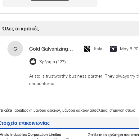
κριτική
Όλες οι κριτικές
C
Cold Galvanizing Zinc Spray Paint 400ml
Italy
May 8.20
Χρήσιμο (127)
Aristo is trustworthy business partner. They always try 
encountered.
,
,
ετικέτα:
αδιάβροχη μάνδρα δεικτών
μάνδρα δεικτών ασφάλειας
σήμανση στυλό
Στοιχεία επικοινωνίας
Aristo Industries Corporation Limited
Στείλετε το ερώτημά σας απε