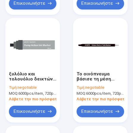
Επικοινωνήστε
Επικοινωνήστε
ξυλόλιο και
Το οινόπνευμα
τολουόλιο δεικτών
βάσισε τη μέση
μανδρών δεικτών
δίδυμη μάνδρα
Τιμή:
negotiable
Τιμή:
negotiable
2mm βασισμένα στο
δεικτών με λεπτά
MOQ:
6000pcs/item, 720pcs/color
MOQ:
6000pcs/item, 720pcs/color
νερό μεταλλικά
Nibs σμιλών και 1mm
ελεύθερα
6mm - 8mm μέσα
Λάβετε την πιο πρόσφατη τιμή
Λάβετε την πιο πρόσφατη τι
Επικοινωνήστε
Επικοινωνήστε