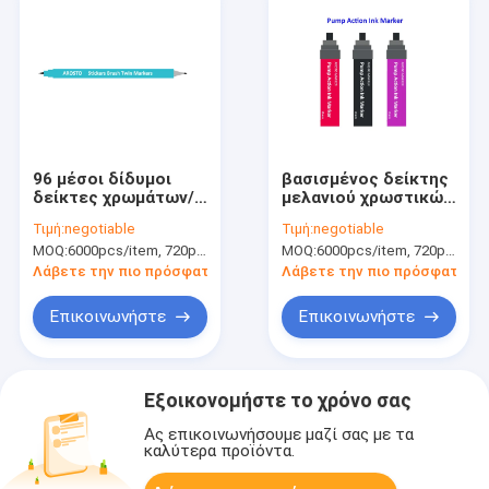
96 μέσοι δίδυμοι
βασισμένος δείκτης
δείκτες χρωμάτων/
μελανιού χρωστικών
μαρκαδόρος τέχνης
ουσιών δράσης
Τιμή:
negotiable
Τιμή:
negotiable
με βασισμένο το στο
αντλιών μανδρών
MOQ:
6000pcs/item, 720pcs/color
MOQ:
6000pcs/item, 720pcs/color
οινόπνευμα μελάνι
δεικτών χρωμάτων
φιλικό προς το
7mm 12mm 15mm
Λάβετε την πιο πρόσφατη τιμή
Λάβετε την πιο πρόσφατη τι
περιβάλλον
στο οινόπνευμα
Επικοινωνήστε
Επικοινωνήστε
Εξοικονομήστε το χρόνο σας
Ας επικοινωνήσουμε μαζί σας με τα
καλύτερα προϊόντα.