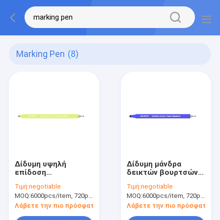
Marking Pen
(8)
Δίδυμη υψηλή
Δίδυμη μάνδρα
επίδοση
δεικτών βουρτσών
μαρκαδόρων
ασφάλειας/μόνιμες
Τιμή:
negotiable
Τιμή:
negotiable
δεικτών βουρτσών
μάνδρες δεικτών
MOQ:
6000pcs/item, 720pcs/color
MOQ:
6000pcs/item, 720pcs/color
καλλιτεχνών για τα
χρωμάτων με Nib
προωθητικά δώρα
1mm πολυεστέρα
Λάβετε την πιο πρόσφατη τιμή
Λάβετε την πιο πρόσφατη τι