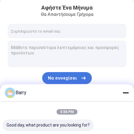
Αφήστε Ένα Μήνυμα
Θα Απαντήσουμε Γρήγορα
Να συνεχίσει
Barry
Σπίτι
Οι Κατηγορίες Μας
5:56 PM
Προϊόντα
Good day, what product are you looking for?
Σχετικά με εμάς