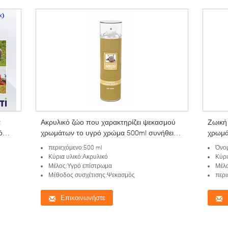
α
Ακρυλικό ζώο που χαρακτηρίζει ψεκασμού
Ζωική
ό
χρωμάτων το υγρό χρώμα 500ml συνήθειας
χρωμά
των/
επιστρώματος κόκκινο κιτρινοπράσινο
προς 
περιεχόμενο:500 ml
Όνομα
Κύρια υλικό:Ακρυλικό
Κύρι
Μέλος:Υγρό επίστρωμα
Μέλο
Μέθοδος συσχέτισης:Ψεκασμός
περι
Επικοινωνήστε