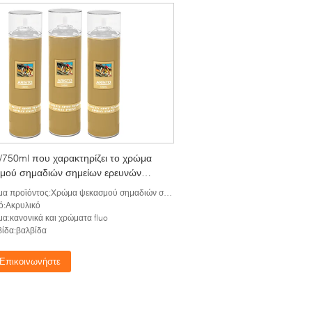
/750ml που χαρακτηρίζει το χρώμα
μού σημαδιών σημείων ερευνών
των με το CFC ελεύθερο
 προϊόντος:Χρώμα ψεκασμού σημαδιών σημείων ερευνών
ό:Ακρυλικό
α:κανονικά και χρώματα fluo
ίδα:βαλβίδα
Επικοινωνήστε