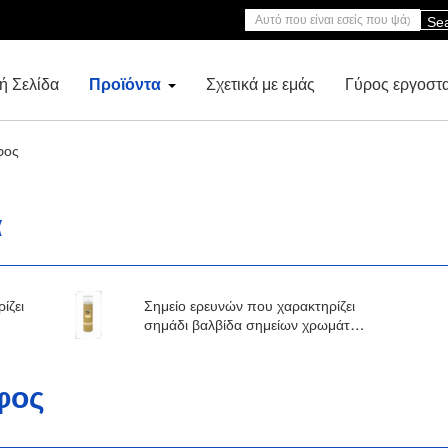
Se
ή Σελίδα
Προϊόντα
Σχετικά με εμάς
Γύρος εργοστ
φος
α
ίζει
Σημείο ερευνών που χαρακτηρίζει
σημάδι βαλβίδα σημείων χρωμάτων
την προσωρινή με τον ψεκασμό
ΚΑΠ
φος