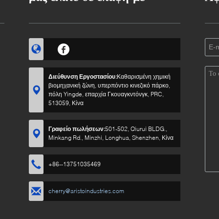
Διεύθυνση Εργοστασίου:
Καθαρισμένη χημική
βιομηχανική ζώνη, υπερπόντιο κινεζικό πάρκο,
πόλη Yingde, επαρχία Γκουαγκντόνγκ, PRC,
513059, Κίνα
Γραφείο πωλήσεων:
501-502, Qiurui BLDG.,
Minkang Rd., Minzhi, Longhua, Shenzhen, Κίνα
+86--13751035469
cherry@aristoindustries.com