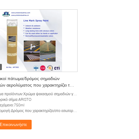
ικοί πάτωμα/δρόμος σημαδιών
ών αερολύματος που χαρακτηρίζει την
κή αντίσταση ζωγραφικής ψεκασμού
α προϊόντων:Χρώμα ψεκασμού σημαδιών γραμμών
ορικό σήμα:ARISTO
εχόμενο:750ml
ογή:Δρόμος που χαρακτηρίζει/στο εσωτερικό και υπαίθρια
Επικοινωνήστε