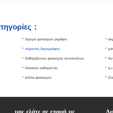
ατηγορίες：
Χρώμα ψεκασμού γκράφιτι
ακ
σήμανση Αερογράφος
μά
Καθαρίζοντας ψεκασμός αυτοκινήτων
Αυ
Οικιακός καθαριστής
pu
κόλλα ψεκασμού
Στ
μας ελάτε σε επαφή με
Αφ