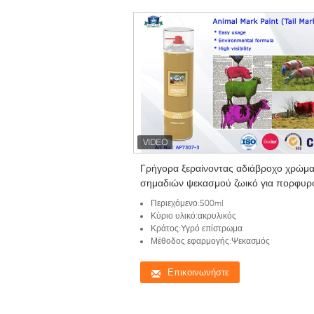
Γρήγορα ξεραίνοντας αδιάβροχο χρώμ
σημαδιών ψεκασμού ζωικό για πορφυρ
κόκκινο πράσινο ουρών χοίρων/προβά
Περιεχόμενο:500ml
αλόγων
Κύριο υλικό:ακρυλικός
Κράτος:Υγρό επίστρωμα
Μέθοδος εφαρμογής:Ψεκασμός
Επικοινωνήστε