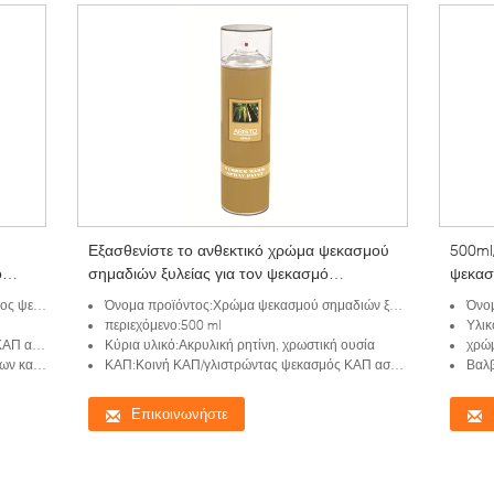
Εξασθενίστε το ανθεκτικό χρώμα ψεκασμού
500ml
ο
σημαδιών ξυλείας για τον ψεκασμό
ψεκασ
αερολύματος δεικτών ξύλου/δέντρων/
χρωμά
ημαδιών
Όνομα προϊόντος:Χρώμα ψεκασμού σημαδιών ξυλείας
Όνομα
κούτσουρων
περιεχόμενο:500 ml
Υλικ
άλειας
Κύρια υλικό:Ακρυλική ρητίνη, χρωστική ουσία
χρώμ
θυνσης
ΚΑΠ:Κοινή ΚΑΠ/γλιστρώντας ψεκασμός ΚΑΠ ασφάλειας
Βαλβ
Επικοινωνήστε