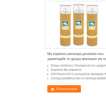
Μη εύφλεκτη κατώτερη μεταλλεία που
χαρακτηρίζει το χρώμα ψεκασμού για τ
κατώτερο σημάδι επίγειων έρευνας και
Όνομα προϊόντος:Υπονόμευση του χρώματος ψεκασμού σ
εφαρμοσμένης μηχανικής
Εύφλεκτο:Μη εύφλεκτος
ΚΑΠ:Κοινή ΚΑΠ ή γλιστρώντας ψεκασμός ΚΑΠ ασφ
Σύστημα βαλβίδων:Όλο το σύστημα βαλβίδων κατεύ
Επικοινωνήστε