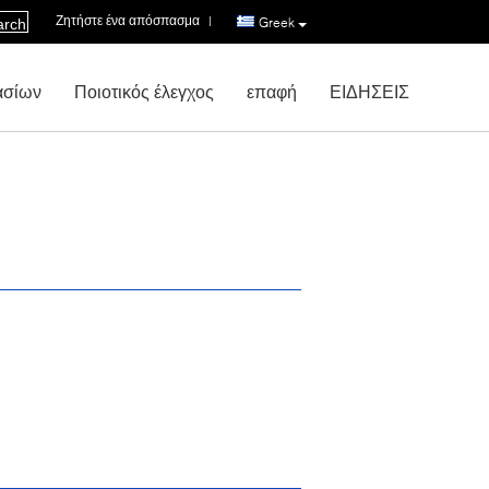
Ζητήστε ένα απόσπασμα
|
Greek
arch
ασίων
Ποιοτικός έλεγχος
επαφή
ΕΙΔΗΣΕΙΣ