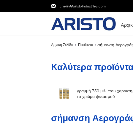
cherry@aristoindustries.com
Αρχικ
σήμανση Αερογρά
Αρχική Σελίδα
Προϊόντα
Καλύτερα προϊόντ
γραμμή 750 μιλ. που χαρακτηρ
το χρώμα ψεκασμού
σήμανση Αερογρά