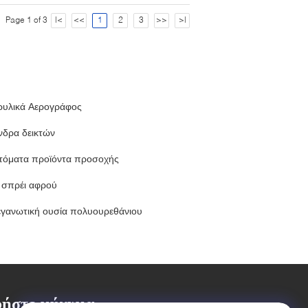
Page 1 of 3
|<
<<
1
2
3
>>
>|
ρυλικά Αερογράφος
νδρα δεικτών
τόματα προϊόντα προσοχής
 σπρέι αφρού
εγανωτική ουσία πολυουρεθάνιου
ήστε μήνυμα