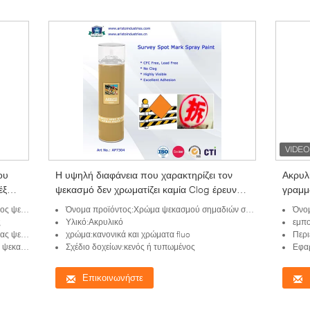
ου
Η υψηλή διαφάνεια που χαρακτηρίζει τον
Ακρυλ
έξω
ψεκασμό δεν χρωματίζει καμία Clog έρευνα
γραμμ
αερολύματος σημείων ερευνών
καιρι
ημαδιών
Όνομα προϊόντος:Χρώμα ψεκασμού σημαδιών σημείων ερευνών
Όνομ
χαρακτηρίζοντας το χρώμα 500ml
750ml
ς
Υλικό:Ακρυλικό
εμπ
σφάλειας
χρώμα:κανονικά και χρώματα fluo
Περι
κατεύθυνσης
Σχέδιο δοχείων:κενός ή τυπωμένος
Εφαρμ
Επικοινωνήστε