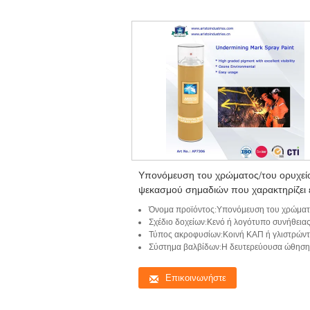
Υπονόμευση του χρώματος/του ορυχεί
ψεκασμού σημαδιών που χαρακτηρίζει 
το χρώμα & τον άφλεκτο δείκτη
Όνομα προϊόντος:Υπονόμευση του χρώματος ψεκασμού σ
σχεδιαγράμματος
Σχέδιο δοχείων:Κενό ή λογότυπο συνήθεια
Τύπος ακροφυσίων:Κοινή ΚΑΠ ή γλιστρώντας ψεκασμός ΚΑΠ α
Σύστημα βαλβίδων:Η δευτερεύουσα ώθηση ψεκασμού ΚΑΠ ανέστρεψε όλο το σύστημα βαλβίδων 
Επικοινωνήστε