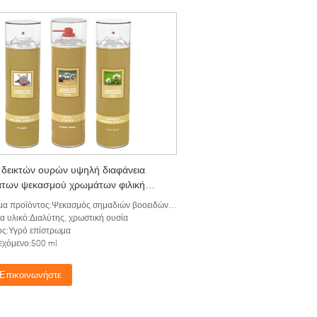
 δεικτών ουρών υψηλή διαφάνεια
των ψεκασμού χρωμάτων φιλική
το περιβάλλον προσωρινή
 προϊόντος:Ψεκασμός σημαδιών βοοειδών χρωμάτων ουρών
α υλικό:Διαλύτης, χρωστική ουσία
ς:Υγρό επίστρωμα
εχόμενο:500 ml
Επικοινωνήστε