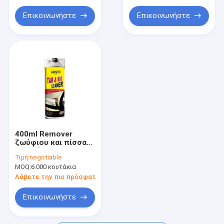
πλαστική πλήμνη
καθαρότερος
κραμάτων γυαλιού
Επικοινωνήστε
Επικοινωνήστε
400ml Remover
ζωύφιου και πίσσας
καθαρίζοντας
Τιμή:
negotiable
ψεκασμός Aristo
MOQ:
6.000 κουτάκια
αυτοκινήτων
αερολύματος
Λάβετε την πιο πρόσφατη τιμή
ψεκασμού
Επικοινωνήστε