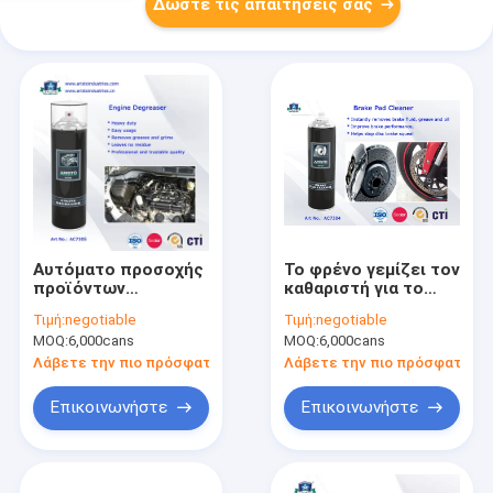
Δώστε τις απαιτήσεις σας
Αυτόματο προσοχής
Το φρένο γεμίζει τον
προϊόντων
καθαριστή για το
Degreaser μηχανών
αυτοκίνητο και το
Τιμή:
negotiable
Τιμή:
negotiable
ψεκασμού
καλό απορρυπαντικό
MOQ:
6,000cans
MOQ:
6,000cans
αυτοκινήτων
ηλεκτρονικής χωρίς
καθαρίζοντας/
υπόλειμμα
Λάβετε την πιο πρόσφατη τιμή
Λάβετε την πιο πρόσφατη τι
καθαρότερος
ψεκασμός 500ml
Επικοινωνήστε
Επικοινωνήστε
επιφάνειας μηχανών