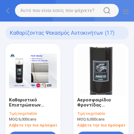
Καθαρίζοντας Ψεκασμός Αυτοκινήτων
(17)
Καθαριστικό
Αεροσφαιρίδιο
Επιστρώσεων
Φροντίδας
Ασφάλτινων
Αυτοκινήτου
Τιμή:
negotiable
Τιμή:
negotiable
Αυτοκινήτων
Απολιπαντής
MOQ:
6,000cans
MOQ:
6,000cans
Αυτοκινήτου
Λάβετε την πιο πρόσφατη τιμή
Λάβετε την πιο πρόσφατη τι