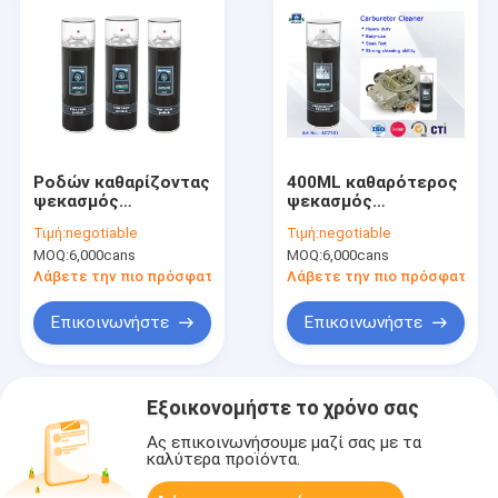
Ροδών καθαρίζοντας
400ML καθαρότερος
ψεκασμός
ψεκασμός
αυτοκινήτων αφρού
εξαερωτήρων/
Τιμή:
negotiable
Τιμή:
negotiable
πολωνικός
εξαερωτήρας
MOQ:
6,000cans
MOQ:
6,000cans
αερολύματος και
καθαρότερο
Λάβετε την πιο πρόσφατη τιμή
Λάβετε την πιο πρόσφατη τι
καθαρίζοντας
προϊόν αυτοκινήτων
Επικοινωνήστε
Επικοινωνήστε
έμφραξης
Εξοικονομήστε το χρόνο σας
Ας επικοινωνήσουμε μαζί σας με τα
καλύτερα προϊόντα.