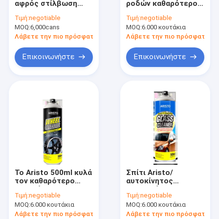
αφρός στίλβωση
ροδών καθαρότερος
Με βάση το νερό Paint
ροδών προσοχής
ψεκασμού cOem
Τιμή:
negotiable
Τιμή:
negotiable
αυτοκινήτων/
ψεκασμού ARISTO
MOQ:
Καθαρίζοντας ψεκασμός αυτοκινήτων
6,000cans
MOQ:
6.000 κουτάκια
καθαρότερα
αυτοκινήτων
αυτόματα
καθαρίζοντας
Λάβετε την πιο πρόσφατη τιμή
Λάβετε την πιο πρόσφατη τι
καθαρίζοντας
Αυτόματα προϊόντα προσοχής
προϊόντα ψεκασμού
Επικοινωνήστε
Επικοινωνήστε
ροδών
Ηλεκτρικός καθαρότερος ψεκασμός
Οικιακός καθαριστής
pu σπρέι αφρού
κολλητών σιλικόνης
κόλλα ψεκασμού
Το Aristo 500ml κυλά
Σπίτι Aristo/
Στεγανωτική ουσία πολυουρεθάνιου
τον καθαρότερο
αυτοκίνητος
καθαρότερο
ψεκασμός 500ml
Τιμή:
negotiable
Τιμή:
negotiable
ψεκασμό
αυτοκινήτων
προϊόντα προσωπικής φροντίδας
MOQ:
6.000 κουτάκια
MOQ:
6.000 κουτάκια
αυτοκινήτων
ψεκασμού γυαλιού
ψεκασμού για την
καθαρότερος
Λάβετε την πιο πρόσφατη τιμή
Λάβετε την πιο πρόσφατη τι