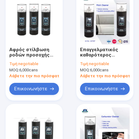
Αφρός στίλβωση
Επαγγελματικός
ροδών προσοχής
καθαρότερος
αυτοκινήτων/
ψεκασμός πισσών
Τιμή:
negotiable
Τιμή:
negotiable
καθαρότερο
ψεκασμού 400MLCar
MOQ:
6,000cans
MOQ:
6,000cans
αυτοκίνητο
καθαρίζοντας για το
ψεκασμού ροδών
αυτοκίνητο που
Λάβετε την πιο πρόσφατη τιμή
Λάβετε την πιο πρόσφατη τι
καθαρό και που
απαριθμεί τα
απαριθμεί τα
προϊόντα
Επικοινωνήστε
Επικοινωνήστε
προϊόντα
Σπίτι
Προϊόντα
Σχετικά με εμάς