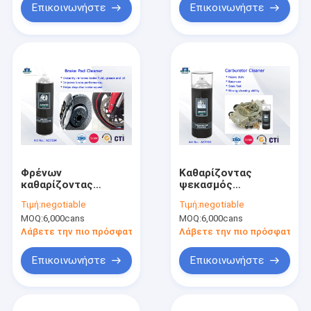
Επικοινωνήστε
Επικοινωνήστε
Φρένων
Καθαρίζοντας
καθαρίζοντας
ψεκασμός
ψεκασμός
αυτοκινήτων
Τιμή:
negotiable
Τιμή:
negotiable
αυτοκινήτων
ψεκασμού
MOQ:
6,000cans
MOQ:
6,000cans
μαξιλαριών
εξαερωτήρων
καθαρότερος
καθαρότερος
Λάβετε την πιο πρόσφατη τιμή
Λάβετε την πιο πρόσφατη τι
Επικοινωνήστε
Επικοινωνήστε