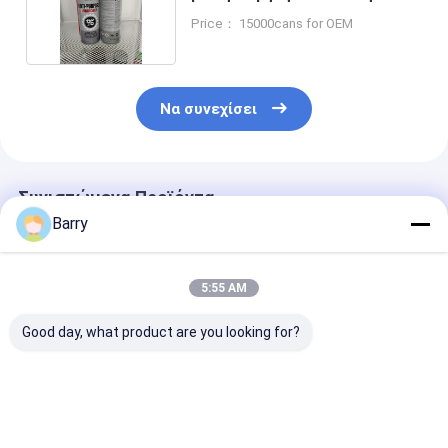
αφρού
Price： 15000cans for OEM
Να συνεχίσει
Συνιστώμενα Προϊόντα
Barry
5:55 AM
Good day, what product are you looking for?
Αντιοξειδωτικά
Αυτοκίνητο/
400ml όλα τα
βιομηχανικά
αλυσίδων και
βιομηχανικά
λιπαντικά φορμών
εργαλείων
λιπαντικά σκ
ποδηλάτων