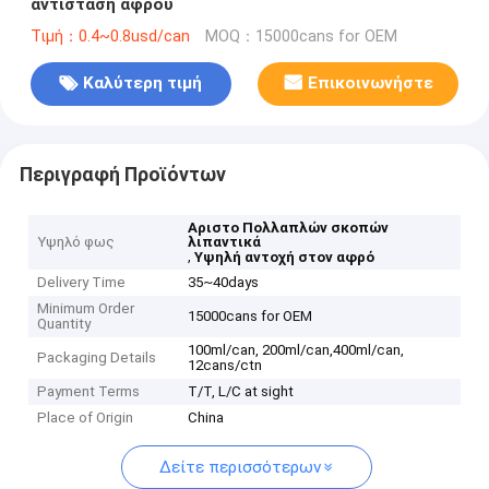
αντίσταση αφρού
Τιμή：0.4~0.8usd/can
MOQ：15000cans for OEM
Καλύτερη τιμή
Επικοινωνήστε
Περιγραφή Προϊόντων
Αριστο Πολλαπλών σκοπών
Υψηλό φως
λιπαντικά
,
Υψηλή αντοχή στον αφρό
Delivery Time
35~40days
Minimum Order
15000cans for OEM
Quantity
100ml/can, 200ml/can,400ml/can,
Packaging Details
12cans/ctn
Payment Terms
T/T, L/C at sight
Place of Origin
China
Δείτε περισσότερων