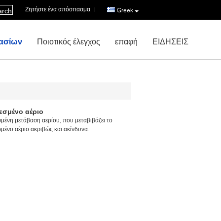
Ζητήστε ένα απόσπασμα
|
Greek
arch
ασίων
Ποιοτικός έλεγχος
επαφή
ΕΙΔΗΣΕΙΣ
εσμένο αέριο
μένη μετάβαση αερίου, που μεταβιβάζει το
μένο αέριο ακριβώς και ακίνδυνα.