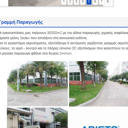
1
2
3
4
5
6
7
8
γραμμή παραγωγής
μίξη του ταραχοποιού
εργαστήριο γραμμών αερολύματος
Γραμμή Παραγωγής
εργαστήριο γραμμών αερολύματος
Συμπιεσμένο αέριο
ι εγκαταστάσεις μας παίρνουν 35000m2 με την άδεια παραγωγής χημικής ασφάλεια
εργαστήριο γραμμών αερολύματος,
ίμαστε μέλος Sedex που εστιάζουν στη κοινωνική ευθύνη.
Εργοστάσιο
ια το εργαστήριο αερολύματος, εξοπλίζουμε 6 αυτόματες γεμίζοντας γραμμές αερολύ
Εργοστάσιο
ύλους, το νερό - λουτρό και το πλήρες σύνολο QC εξοπλισμών που καλύπτουν το αέ
 μηνιαία παραγωγή φθάνει στα δοχεία 2million.