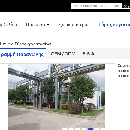
Se
ή Σελίδα
Προϊόντα
Σχετικά με εμάς
Γύρος εργοστ
n Limited Γύρος εργοστασίων
OEM / ODM
Ε & Α
Γραμμή Παραγωγής
Συμπι
συμπιεσ
συμπιεσ