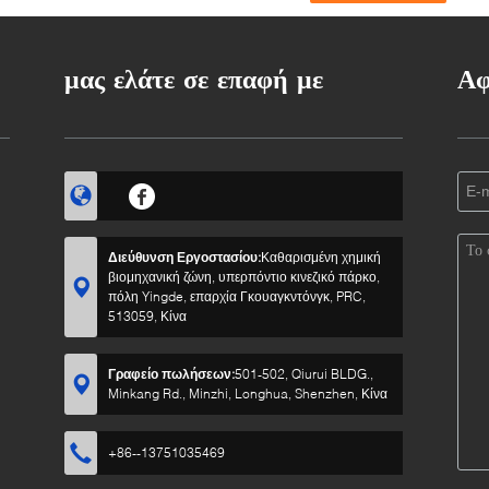
μας ελάτε σε επαφή με
Αφ
Διεύθυνση Εργοστασίου:
Καθαρισμένη χημική
βιομηχανική ζώνη, υπερπόντιο κινεζικό πάρκο,
πόλη Yingde, επαρχία Γκουαγκντόνγκ, PRC,
513059, Κίνα
Γραφείο πωλήσεων:
501-502, Qiurui BLDG.,
Minkang Rd., Minzhi, Longhua, Shenzhen, Κίνα
+86--13751035469