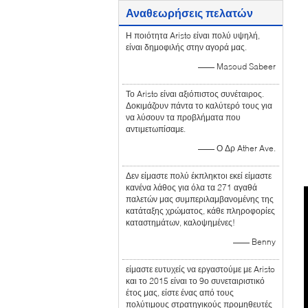
Αναθεωρήσεις πελατών
Η ποιότητα Aristo είναι πολύ υψηλή,
είναι δημοφιλής στην αγορά μας.
—— Masoud Sabeer
Το Aristo είναι αξιόπιστος συνέταιρος.
Δοκιμάζουν πάντα το καλύτερό τους για
να λύσουν τα προβλήματα που
αντιμετωπίσαμε.
—— Ο Δρ Ather Ave.
Δεν είμαστε πολύ έκπληκτοι εκεί είμαστε
κανένα λάθος για όλα τα 271 αγαθά
παλετών μας συμπεριλαμβανομένης της
κατάταξης χρώματος, κάθε πληροφορίες
καταστημάτων, καλοψημένες!
—— Benny
είμαστε ευτυχείς να εργαστούμε με Aristo
και το 2015 είναι το 9ο συνεταιριστικό
έτος μας, είστε ένας από τους
πολύτιμους στρατηγικούς προμηθευτές