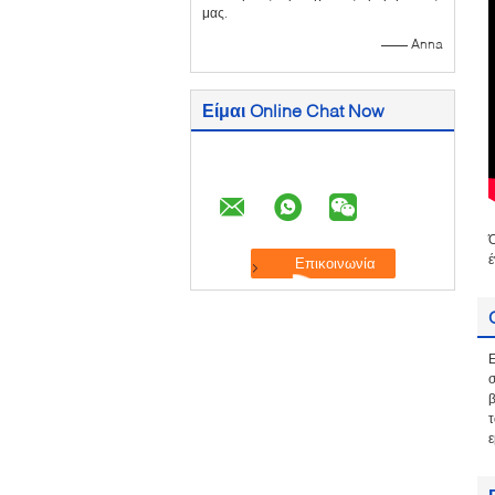
μας.
—— Anna
Είμαι Online Chat Now
Ό
έ
β
τ
ε