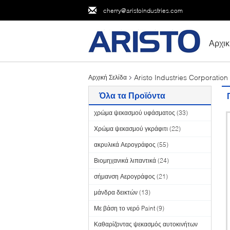
cherry@aristoindustries.com
Αρχικ
Aristo Industries Corporatio
Αρχική Σελίδα
Όλα τα Προϊόντα
χρώμα ψεκασμού υφάσματος
(33)
Χρώμα ψεκασμού γκράφιτι
(22)
ακρυλικά Αερογράφος
(55)
Βιομηχανικά λιπαντικά
(24)
σήμανση Αερογράφος
(21)
μάνδρα δεικτών
(13)
Με βάση το νερό Paint
(9)
Καθαρίζοντας ψεκασμός αυτοκινήτων