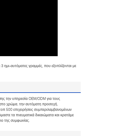
3 ημι-αυτόματες γραμμές, που εξοπλίζονται με
σης την υπηρεσία OEM/ODM για τους
στο χρώμα, την αυτόματη προσοχή,
ες τοπ 500 επιχειρήσεις συμπεριλαμβανομένων
όμαστε τα πνευματικά δικαιώματα και κρατάμε
ιο της συμφωνίας.