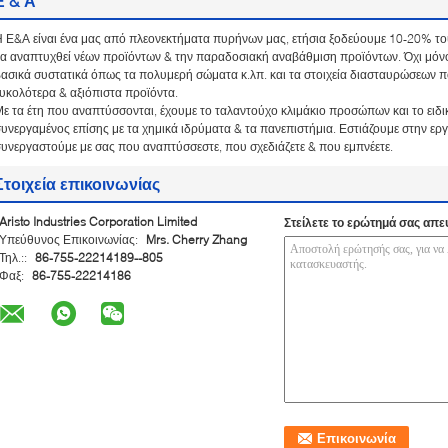
Ε & Α
 Ε&Α είναι ένα μας από πλεονεκτήματα πυρήνων μας, ετήσια ξοδεύουμε 10-20% του
α αναπτυχθεί νέων προϊόντων & την παραδοσιακή αναβάθμιση προϊόντων. Όχι μόνο γ
ασικά συστατικά όπως τα πολυμερή σώματα κ.λπ. και τα στοιχεία διασταυρώσεων πο
υκολότερα & αξιόπιστα προϊόντα.
ε τα έτη που αναπτύσσονται, έχουμε το ταλαντούχο κλιμάκιο προσώπων και το ειδι
υνεργαμένος επίσης με τα χημικά ιδρύματα & τα πανεπιστήμια. Εστιάζουμε στην ερ
υνεργαστούμε με σας που αναπτύσσεστε, που σχεδιάζετε & που εμπνέετε.
Στοιχεία επικοινωνίας
Aristo Industries Corporation Limited
Στείλετε το ερώτημά σας απε
Υπεύθυνος Επικοινωνίας:
Mrs. Cherry Zhang
Τηλ.::
86-755-22214189--805
Φαξ:
86-755-22214186