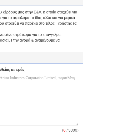
 κέρδους μας στην Ε&Α, η οποία στοχεύει για
ια το αερόλυμα το ίδιο, αλλά και για μερικά
υ στοχεύει να παρέχει στο τέλος - χρήστης τα
κευμένο στράτευμα για το επάγγελμα,
γασία με την αγορά & αναμένουμε να
υθείας σε εμάς
(
0
/ 3000)