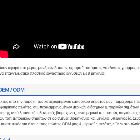
σον αφορά στο μέρος μανδρών δεικτών, έχουμε 2 αυτόματες γεμίζοντας γραμμές με 
να επαγγελματικό πλαστικό εργαστήριο εγχύσεων με 8 μηχανές.
OEM / ODM
Εκτός από την παροχή του καταχωρημένου εμπορικού σήματός μας, παρέχουμε επί
σφαιρικούς πελάτες, συμπεριλαμβανομένων μερικών διάσημων εμπορικών σημάτων 
ιομηχανικό λιπαντικό, ηλεκτρικές βιομηχανίες, είναι μερικοί απ' αυτούς παγκόσμι
ων τοπ εμπορικών σημάτων σε ορισμένες βιομηχανίες και μεγάλες υπεραγορές. Σεβ
μπιστευτικός για όλους τους πελάτες ODM μας & μερικούς πελάτες cOem στο πλαίσ