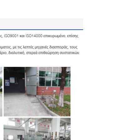
ς, ISO9001 και ISO14000 επικυρωμένο, επίσης
ματος, με τις λεπτές μηχανές διασποράς, τους
ριο, διαλυτική, στερεά επιθεώρηση συστατικών.