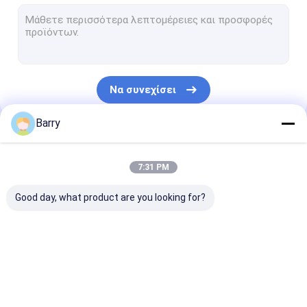
Με βάση το νερό Paint
Καθαρίζοντας ψεκασμός αυτοκινήτων
Αυτόματα προϊόντα προσοχής
Να συνεχίσει
Ηλεκτρικός καθαρότερος ψεκασμός
Barry
Οικιακός καθαριστής
Οι Κατηγορίες Μας
pu σπρέι αφρού
7:31 PM
κολλητών σιλικόνης
Good day, what product are you looking for?
κόλλα ψεκασμού
Στεγανωτική ουσία πολυουρεθάνιου
χρώμα ψεκασμού
Χρώμα ψεκασμού
ακρυλικά
προϊόντα προσωπικής φροντίδας
υφάσματος
γκράφιτι
Αερογράφος