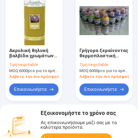
Ακρυλική θηλυκή
Γρήγορα ξεραίνοντας
βαλβίδα χρωμάτων
θερμοπλαστική
ψεκασμού της ΕΕ
ακρυλική θηλυκή
Τιμή:
negotiable
Τιμή:
negotiable
AUS περιβαλλοντική
βαλβίδα χρωμάτων
MOQ:
6000pcs για το εμπορικό σήμα Aristo, 15000pcs για το εμπορικό σήμα πελατών
MOQ:
6000pcs για το εμπορικό σήμα Aristo, 15000pcs για το εμπορικό σήμα πελατών
για τα γκράφιτι
ψεκασμού γκράφιτι
Λάβετε την πιο πρόσφατη τιμή
Λάβετε την πιο πρόσφατη τι
Επικοινωνήστε
Επικοινωνήστε
Εξοικονομήστε το χρόνο σας
Ας επικοινωνήσουμε μαζί σας με τα
καλύτερα προϊόντα.