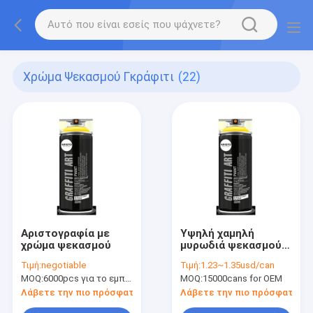
Χρώμα Ψεκασμού Γκράφιτι
(22)
Αριστογραφία με
Υψηλή χαμηλή
χρώμα ψεκασμού
μυρωδιά ψεκασμού
τέχνης καιρικών
Τιμή:
negotiable
Τιμή:
1.23~1.35usd/can
ανθεκτική γκράφιτι
MOQ:
6000pcs για το εμπορικό σήμα Aristo, 15000pcs για το εμπορικό σήμα πελατών
MOQ:
15000cans for OEM
με την υψηλή
κάλυψη
Λάβετε την πιο πρόσφατη τιμή
Λάβετε την πιο πρόσφατη τι