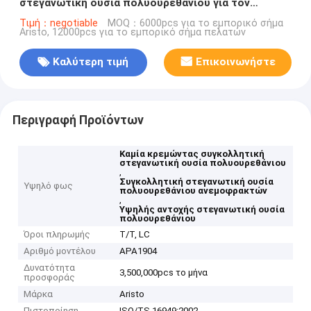
στεγανωτική ουσία πολυουρεθάνιου για τον
ανεμοφράκτη
Τιμή：negotiable
MOQ：6000pcs για το εμπορικό σήμα
Aristo, 12000pcs για το εμπορικό σήμα πελατών
Καλύτερη τιμή
Επικοινωνήστε
Περιγραφή Προϊόντων
Καμία κρεμώντας συγκολλητική
στεγανωτική ουσία πολυουρεθάνιου
,
Συγκολλητική στεγανωτική ουσία
Υψηλό φως
πολυουρεθάνιου ανεμοφρακτών
,
Υψηλής αντοχής στεγανωτική ουσία
πολυουρεθάνιου
Όροι πληρωμής
T/T, LC
Αριθμό μοντέλου
APA1904
Δυνατότητα
3,500,000pcs το μήνα
προσφοράς
Μάρκα
Aristo
Πιστοποίηση
ISO/TS 16949:2002