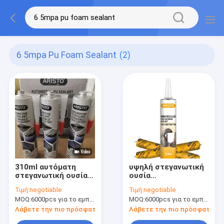
6 5mpa Pu Foam Sealant
(2)
310ml αυτόματη
υψηλή στεγανωτική
στεγανωτική ουσία
ουσία
ανεμοφρακτών
πολυουρεθάνιου
Τιμή:
negotiable
Τιμή:
negotiable
πολυουρεθάνιου
συντελεστών 1.5Mpa
MOQ:
6000pcs για το εμπορικό σήμα Aristo, 12000pcs για το εμπορικό σήμα πελατών
MOQ:
6000pcs για το εμπορικό σήμα Aristo, 12000pcs για το εμπορικό σήμα πελατών
κασετών 5Mpa
600ml για την
κατασκευή
Λάβετε την πιο πρόσφατη τιμή
Λάβετε την πιο πρόσφατη τι