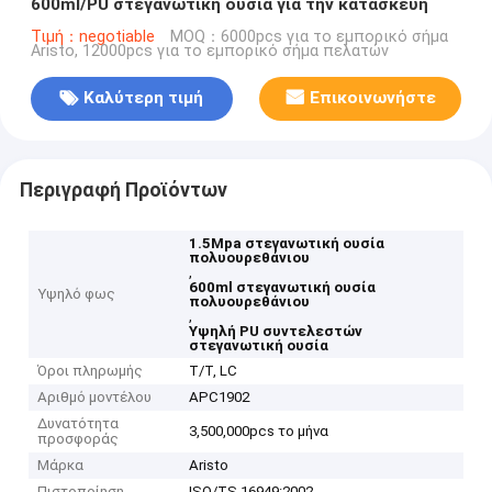
600ml/PU στεγανωτική ουσία για την κατασκευή
Τιμή：negotiable
MOQ：6000pcs για το εμπορικό σήμα
Aristo, 12000pcs για το εμπορικό σήμα πελατών
Καλύτερη τιμή
Επικοινωνήστε
Περιγραφή Προϊόντων
1.5Mpa στεγανωτική ουσία
πολυουρεθάνιου
,
600ml στεγανωτική ουσία
Υψηλό φως
πολυουρεθάνιου
,
Υψηλή PU συντελεστών
στεγανωτική ουσία
Όροι πληρωμής
T/T, LC
Αριθμό μοντέλου
APC1902
Δυνατότητα
3,500,000pcs το μήνα
προσφοράς
Μάρκα
Aristo
Πιστοποίηση
ISO/TS 16949:2002