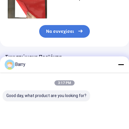
χρώματος επιστρώματος
Peelable λαστιχένια 1L/4L/20L
Να συνεχίσει
Συνιστώμενα Προϊόντα
Barry
3:17 PM
Good day, what product are you looking for?
1L συσκευασία του
Πολυ χρωμάτων
Βασισμένο στ
πράσινου
βασισμένο στο νερό
χρωμάτων Pee
λαστιχένιου
χρώμα ψεκασμού
λαστιχένιο χ
χρώματος Peelable
επιστρώματος
συσκευασίας