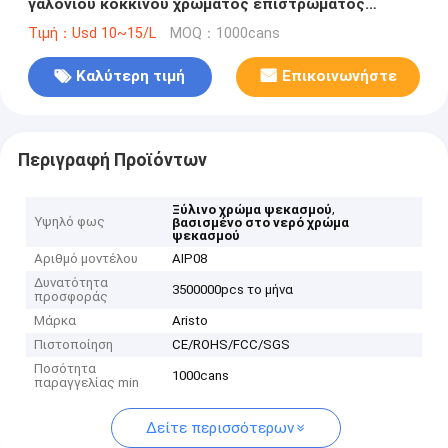
γαλονιού κόκκινου χρώματος επιστρώματος
Peelable λαστιχένια 1L/4L/20L
Τιμή：Usd 10~15/L
MOQ：1000cans
Καλύτερη τιμή
Επικοινωνήστε
Περιγραφή Προϊόντων
,
Ξύλινο χρώμα ψεκασμού
Υψηλό φως
βασισμένο στο νερό χρώμα
ψεκασμού
Αριθμό μοντέλου
AIP08
Δυνατότητα
3500000pcs το μήνα
προσφοράς
Μάρκα
Aristo
Πιστοποίηση
CE/ROHS/FCC/SGS
Ποσότητα
1000cans
παραγγελίας min
Δείτε περισσότερων