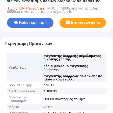
για τον εντοπισμό αερίων διαρροών σε πλαστικά
και μεταλλικά σωλήνες
Τιμή：1.0~1.3usd/can
MOQ：15000cans για το cOem,
6000cans για το εμπορικό σήμα Aristo
Καλύτερη τιμή
Επικοινωνήστε
Περιγραφή Προϊόντων
ανιχνευτής διαρροής αερολύματος
οικιακής χρήσης
,
αέρια ψεκασμό ανίχνευσης
Υψηλό φως
διαρροής
,
ανιχνευτής διαρροών σωλήνων από
πλαστικό μέταλλο
Όροι πληρωμής
Λ/Κ, Τ/Τ
Αριθμό μοντέλου
AI180312
Δυνατότητα
300, 000 κονσέρβες το μήνα
προσφοράς
Μάρκα
Aristo
Πιστοποίηση
REACH/SGS/ROHS/CE/CTI