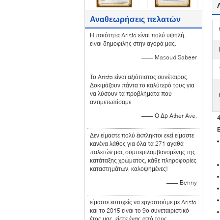
Αναθεωρήσεις πελατών
Η ποιότητα Aristo είναι πολύ υψηλή,
είναι δημοφιλής στην αγορά μας.
—— Masoud Sabeer
Το Aristo είναι αξιόπιστος συνέταιρος.
Δοκιμάζουν πάντα το καλύτερό τους για
να λύσουν τα προβλήματα που
αντιμετωπίσαμε.
—— Ο Δρ Ather Ave.
Δεν είμαστε πολύ έκπληκτοι εκεί είμαστε
κανένα λάθος για όλα τα 271 αγαθά
παλετών μας συμπεριλαμβανομένης της
κατάταξης χρώματος, κάθε πληροφορίες
καταστημάτων, καλοψημένες!
—— Benny
είμαστε ευτυχείς να εργαστούμε με Aristo
και το 2015 είναι το 9ο συνεταιριστικό
έτος μας, είστε ένας από τους