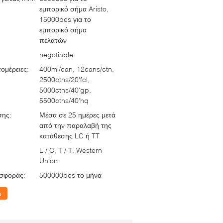
εμπορικό σήμα Aristo,
15000pcs για το
εμπορικό σήμα
πελατών
negotiable
ομέρειες:
400ml/can, 12cans/ctn,
2500ctns/20'fcl,
5000ctns/40'gp,
5500ctns/40'hq
σης:
Μέσα σε 25 ημέρες μετά
από την παραλαβή της
κατάθεσης LC ή TT
L / C, T / T, Western
Union
σφοράς:
500000pcs το μήνα
α