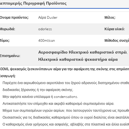
Λεπτομερής Περιγραφή Προϊόντος
Όνομα προϊόντος:
Αέρα Duster
Μέλος:
Μυρωδιά:
odorless
Κύρια υλικό:
Τόμος:
400ml/can
Μέθοδος συσχέ
Αεροσφαιρίδιο Ηλεκτρικό καθαριστικό σπρέι
,
Επισημαίνω:
Ηλεκτρικό καθαριστικό ψεκαστήρα αέρα
400ML ψεκασμός ξεσκονόπανων αέρα για την αφαίρεση της σκόνης στις απρόσιτ
Εισαγωγή:
Παρέχετε ένα αεριωθούμενο αεροπλάνο του ξηρού αδρανούς διατηρημένου σταθερ
διαδικασίες ξήρανσης ή την αφαίρεση σκόνης.
Μην αφήστε κανένα υπόλειμμα ή condensations.
Αντικαταστήστε τον επίμοχθο και ακριβό καθαρισμό συμπιεσμένου αέρα.
Μίγμα των συμπιεσμένων υγρών αερίων, που λειτουργούν ταυτόχρονα ως προωθητ
Ουσιαστικός για τις διαδικασίες καθαρισμού όπου οι υγροί διαλύτες είναι ακατάλλ
Ο καθαρισμός είναι γρήγορος και ασφαλής, αβλαβής στα πλαστικά και άλλα ευαίσ