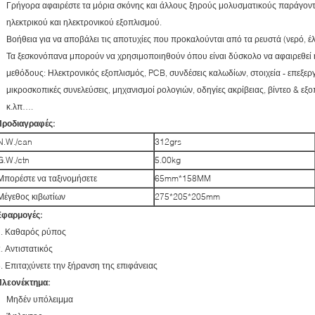
Γρήγορα αφαιρέστε τα μόρια σκόνης και άλλους ξηρούς μολυσματικούς παράγοντε
ηλεκτρικού και ηλεκτρονικού εξοπλισμού.
Βοήθεια για να αποβάλει τις αποτυχίες που προκαλούνται από τα ρευστά (νερό, έλ
Τα ξεσκονόπανα μπορούν να χρησιμοποιηθούν όπου είναι δύσκολο να αφαιρεθεί η
μεθόδους: Ηλεκτρονικός εξοπλισμός, PCB, συνδέσεις καλωδίων, στοιχεία - επεξερ
μικροσκοπικές συνελεύσεις, μηχανισμοί ρολογιών, οδηγίες ακρίβειας, βίντεο & εξ
κ.λπ….
Προδιαγραφές:
N.W./can
312grs
G.W./ctn
5.00kg
Μπορέστε να ταξινομήσετε
65mm*158MM
Μέγεθος κιβωτίων
275*205*205mm
Εφαρμογές:
1. Καθαρός ρύπος
. Αντιστατικός
. Επιταχύνετε την ξήρανση της επιφάνειας
Πλεονέκτημα:
Μηδέν υπόλειμμα