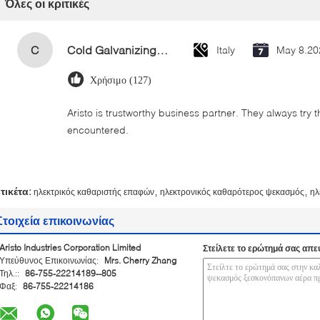
Όλες οι κριτικές
C
Cold Galvanizing Zinc Spray Paint 400ml
Italy
May 8.20
Χρήσιμο (127)
Aristo is trustworthy business partner. They always try 
encountered.
,
,
ετικέτα:
ηλεκτρικός καθαριστής επαφών
ηλεκτρονικός καθαρότερος ψεκασμός
ηλ
Στοιχεία επικοινωνίας
Aristo Industries Corporation Limited
Στείλετε το ερώτημά σας απε
Υπεύθυνος Επικοινωνίας:
Mrs. Cherry Zhang
Τηλ.::
86-755-22214189--805
Φαξ:
86-755-22214186