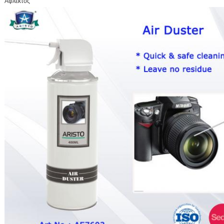
Άφλεκτος