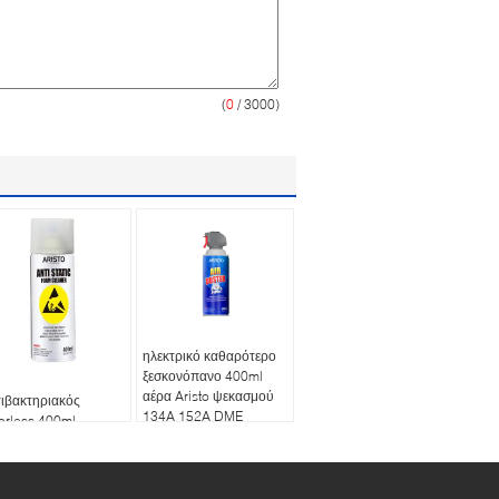
(
0
/ 3000)
ηλεκτρικό καθαρότερο
ξεσκονόπανο 400ml
αέρα Aristo ψεκασμού
ιβακτηριακός
134A 152A DME
orless 400ml
αβλαβές
τυπωτών
θαρότερος
θαριστής αφρού