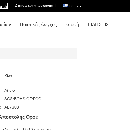
Ζητήστε ένα απόσπασμα
|
Greek
arch
ασίων
Ποιοτικός έλεγχος
επαφή
ΕΙΔΗΣΕΙΣ
:
Κίνα
Aristo
SGS/ROHS/CE/FCC
:
AE7303
Αποστολής Όροι:
γελίας min:
6000pcs για το