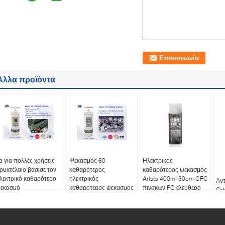
Άλλα προϊόντα
ο για πολλές χρήσεις
Ψεκασμός 60
Ηλεκτρικός
ρυκτέλαιο βάσισε τον
καθαρότερος
καθαρότερος ψεκασμός
λεκτρικό καθαρότερο
ηλεκτρικός
Aristo 400ml 30cm CFC
Αντ
εκασμό
καθαρότερος ψεκασμός
πινάκων PC ελεύθερο
Od
επαφών
εκ
κα
κα