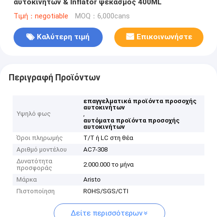
αυτοκινήτων & Inflator ψεκασμός 400ML
Τιμή：negotiable
MOQ：6,000cans
Καλύτερη τιμή
Επικοινωνήστε
Περιγραφή Προϊόντων
επαγγελματικά προϊόντα προσοχής
αυτοκινήτων
Υψηλό φως
,
αυτόματα προϊόντα προσοχής
αυτοκινήτων
Όροι πληρωμής
T/T ή LC στη θέα
Αριθμό μοντέλου
AC7-308
Δυνατότητα
2.000.000 το μήνα
προσφοράς
Μάρκα
Aristo
Πιστοποίηση
ROHS/SGS/CTI
Δείτε περισσότερων