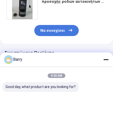
προσοχής ροδών αυτοκινήτων &
Inflator ψεκασμός 400ML
Να συνεχίσει
Συνιστώμενα Προϊόντα
Barry
9:30 AM
Good day, what product are you looking for?
Επενδεδυμένα με
Αυτόματα προϊόντα
Sealer & Inflat
καουτσούκ
προσοχής
ροδών προϊόν
Undercoating
στεγανωτικής
προσοχής ρο