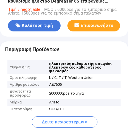
καθαρισμό ηλεκτρο Degreaser 65 επιφάνειας
ηλέκτρων/μετάλλων
Τιμή：negotiable
MOQ：6000pcs για το εμπορικό σήμα
Aristo, 15000pcs για το εμπορικό σήμα πελατών
Καλύτερη τιμή
Επικοινωνήστε
Περιγραφή Προϊόντων
,
ηλεκτρικός καθαριστής επαφών
Υψηλό φως
ηλεκτρονικός καθαρότερος
ψεκασμός
Όροι πληρωμής
L / C, T / T, Western Union
Αριθμό μοντέλου
AE7605
Δυνατότητα
2000000pcs το μήνα
προσφοράς
Μάρκα
Aristo
Πιστοποίηση
SGS/CTI
Δείτε περισσότερων