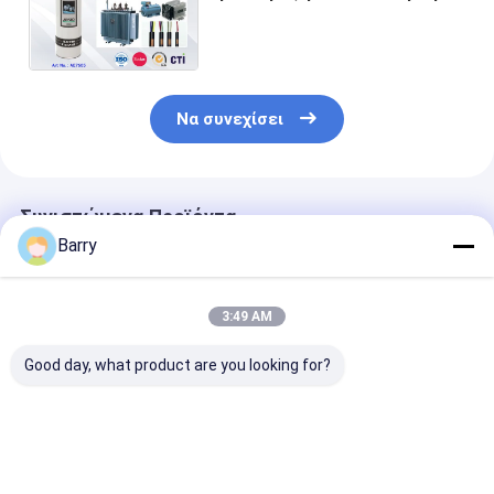
ηλεκτρο Degreaser 65
επιφάνειας ηλέκτρων/
μετάλλων
Να συνεχίσει
Συνιστώμενα Προϊόντα
Barry
3:49 AM
Good day, what product are you looking for?
Το για πολλές
Ηλεκτρικός
Ψεκασμός 60
χρήσεις ορυκτέλαιο
καθαρότερος
καθαρότερος
βάσισε τον
ψεκασμός
ηλεκτρικός
ηλεκτρικό
ξεσκονόπανων αέρα
καθαρότερος