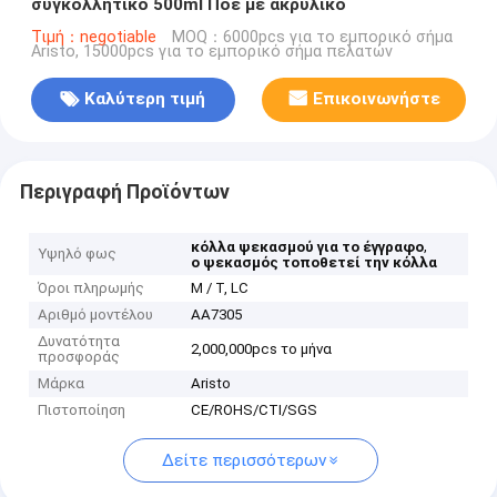
συγκολλητικό 500ml Ποε με ακρυλικό
Τιμή：negotiable
MOQ：6000pcs για το εμπορικό σήμα
Aristo, 15000pcs για το εμπορικό σήμα πελατών
Καλύτερη τιμή
Επικοινωνήστε
Περιγραφή Προϊόντων
,
κόλλα ψεκασμού για το έγγραφο
Υψηλό φως
ο ψεκασμός τοποθετεί την κόλλα
Όροι πληρωμής
Μ / Τ, LC
Αριθμό μοντέλου
AA7305
Δυνατότητα
2,000,000pcs το μήνα
προσφοράς
Μάρκα
Aristo
Πιστοποίηση
CE/ROHS/CTI/SGS
Δείτε περισσότερων