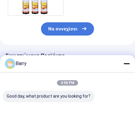
με ακρυλικό
Να συνεχίσει
Συνιστώμενα Προϊόντα
Barry
3:58 PM
Good day, what product are you looking for?
Μόνιμη μη τοξική
Σπρέι κόλλας
Διαφανής Σπρ
ακρυλική πρόσφυση
πολλαπλών
Κόλλα Πολλα
ψεκασμού για
επιφανειών με
Χρήσεων με
ισχυρή και
χρόνο στεγνώματος
Περιεκτικότη
ανθεκτική σύνδεση
1-5 λεπτά και
VOC Κάτω από
Καλύτερη τιμή
Καλύτερη τιμή
Καλύτερη 