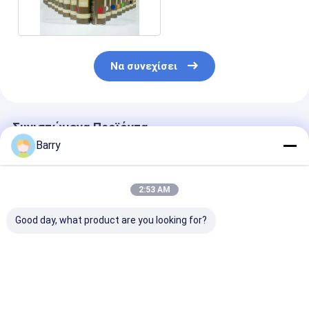
πολυ
Να συνεχίσει
Συνιστώμενα Προϊόντα
Barry
2:53 AM
Good day, what product are you looking for?
Χρώμα ψεκασμού
Γρήγορη ξήρανση
Ακρυλικό
ψευδαργύρου ψύξης
Ζινκ γαλβανιστική
ψευδάργυρο χ
400 ml
χρώμα ψεκασμού 5-
ψεκασμού 5-1
10 λεπτά Χρόνος
λεπτά Χρόνος
ξήρανσης
ξήρανσης Υλι
Καλύτερη τιμή
Καλύτερη τιμή
Καλύτερη 