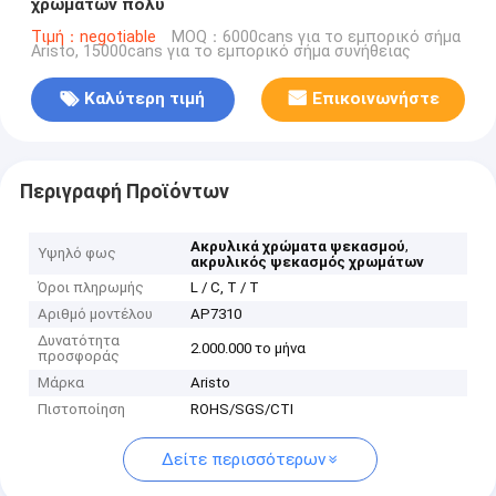
χρωμάτων πολυ
Τιμή：negotiable
MOQ：6000cans για το εμπορικό σήμα
Aristo, 15000cans για το εμπορικό σήμα συνήθειας
Καλύτερη τιμή
Επικοινωνήστε
Περιγραφή Προϊόντων
,
Ακρυλικά χρώματα ψεκασμού
Υψηλό φως
ακρυλικός ψεκασμός χρωμάτων
Όροι πληρωμής
L / C, T / T
Αριθμό μοντέλου
AP7310
Δυνατότητα
2.000.000 το μήνα
προσφοράς
Μάρκα
Aristo
Πιστοποίηση
ROHS/SGS/CTI
Δείτε περισσότερων