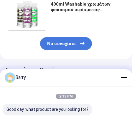
400ml Washable χρωμάτων
ψεκασμού υφάσματος
ενδυμάτων τοξικός γρήγορος
ξηρός μη
Να συνεχίσει
Συνιστώμενα Προϊόντα
Barry
2:13 PM
Good day, what product are you looking for?
Αριστο 150 ml 400
400 ml
Σπρέι
ml Μόνιμα χρώματα
Αριστοπολυτεχνία
στεγανοποίησ