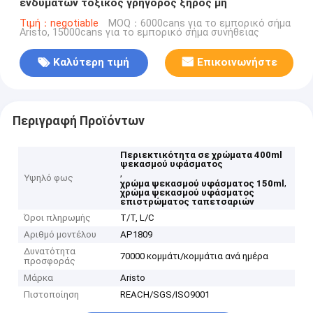
ενδυμάτων τοξικός γρήγορος ξηρός μη
Τιμή：negotiable
MOQ：6000cans για το εμπορικό σήμα
Aristo, 15000cans για το εμπορικό σήμα συνήθειας
Καλύτερη τιμή
Επικοινωνήστε
Περιγραφή Προϊόντων
Περιεκτικότητα σε χρώματα 400ml
ψεκασμού υφάσματος
,
Υψηλό φως
,
χρώμα ψεκασμού υφάσματος 150ml
χρώμα ψεκασμού υφάσματος
επιστρώματος ταπετσαριών
Όροι πληρωμής
T/T, L/C
Αριθμό μοντέλου
AP1809
Δυνατότητα
70000 κομμάτι/κομμάτια ανά ημέρα
προσφοράς
Μάρκα
Aristo
Πιστοποίηση
REACH/SGS/ISO9001