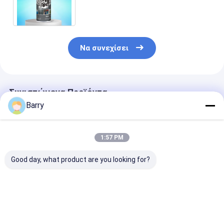
μαύρο/μπλε
Να συνεχίσει
Συνιστώμενα Προϊόντα
Barry
1:57 PM
Good day, what product are you looking for?
Χρώμα ψεκασμού
Γρήγορη ξήρανση
Ακρυλικό
ψευδαργύρου ψύξης
Ζινκ γαλβανιστική
ψευδάργυρο χ
400 ml
χρώμα ψεκασμού 5-
ψεκασμού 5-1
10 λεπτά Χρόνος
λεπτά Χρόνος
ξήρανσης
ξήρανσης Υλι
Καλύτερη τιμή
Καλύτερη τιμή
Καλύτερη 