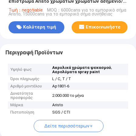
επίστρωμα Aristo χρωμάτων χρωμάτων ασημένιο/
μαύρο/μπλε
Τιμή：negotiable
MOQ：6000cans για το εμπορικό σήμα
Aristo, 15000cans για το εμπορικό σήμα συνήθειας
Καλύτερη τιμή
Επικοινωνήστε
Περιγραφή Προϊόντων
,
Ακρυλικά χρώματα ψεκασμού
Υψηλό φως
Αερολύματα spray paint
Όροι πληρωμής
L / C, T / T
Αριθμό μοντέλου
Ap1801-6
Δυνατότητα
2.000.000 το μήνα
προσφοράς
Μάρκα
Aristo
Πιστοποίηση
SGS / CTI
Δείτε περισσότερων