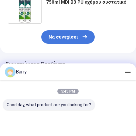
750ml MDI B3 PU αχύρου συστατικό
Να συνεχίσει
Συνιστώμενα Προϊόντα
Barry
5:45 PM
Good day, what product are you looking for?
750ML PU θερινών
PU χειμερινών
B2 πυρίμαχος
τύπων ψεκασμός
τύπων ψεκασμός
ψεκασμός αφ
αφρού
αφρού