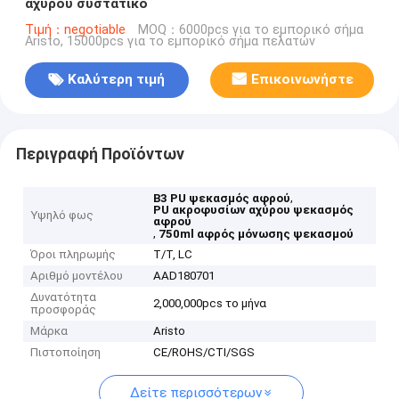
αχύρου συστατικό
Τιμή：negotiable
MOQ：6000pcs για το εμπορικό σήμα
Aristo, 15000pcs για το εμπορικό σήμα πελατών
Καλύτερη τιμή
Επικοινωνήστε
Περιγραφή Προϊόντων
,
B3 PU ψεκασμός αφρού
PU ακροφυσίων αχύρου ψεκασμός
Υψηλό φως
αφρού
,
750ml αφρός μόνωσης ψεκασμού
Όροι πληρωμής
T/T, LC
Αριθμό μοντέλου
AAD180701
Δυνατότητα
2,000,000pcs το μήνα
προσφοράς
Μάρκα
Aristo
Πιστοποίηση
CE/ROHS/CTI/SGS
Δείτε περισσότερων