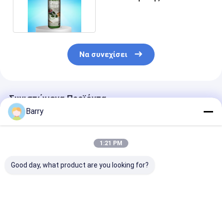
Aristo για το ύφασμα
Να συνεχίσει
Συνιστώμενα Προϊόντα
Barry
1:21 PM
Good day, what product are you looking for?
Μόνιμη μη τοξική
Σπρέι κόλλας
Διαφανής Σπρ
ακρυλική πρόσφυση
πολλαπλών
Κόλλα Πολλα
ψεκασμού για
επιφανειών με
Χρήσεων με
ισχυρή και
χρόνο στεγνώματος
Περιεκτικότη