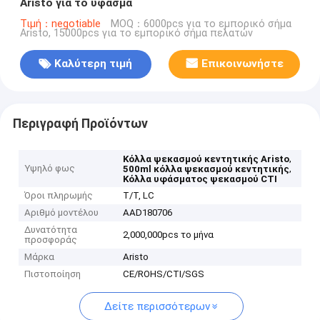
Aristo για το ύφασμα
Τιμή：negotiable
MOQ：6000pcs για το εμπορικό σήμα
Aristo, 15000pcs για το εμπορικό σήμα πελατών
Καλύτερη τιμή
Επικοινωνήστε
Περιγραφή Προϊόντων
,
Κόλλα ψεκασμού κεντητικής Aristo
Υψηλό φως
,
500ml κόλλα ψεκασμού κεντητικής
Κόλλα υφάσματος ψεκασμού CTI
Όροι πληρωμής
T/T, LC
Αριθμό μοντέλου
AAD180706
Δυνατότητα
2,000,000pcs το μήνα
προσφοράς
Μάρκα
Aristo
Πιστοποίηση
CE/ROHS/CTI/SGS
Δείτε περισσότερων