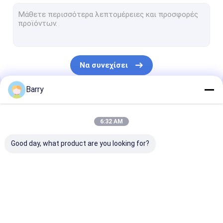
Με βάση το νερό Paint
Καθαρίζοντας ψεκασμός αυτοκινήτων
Αυτόματα προϊόντα προσοχής
Να συνεχίσει
Ηλεκτρικός καθαρότερος ψεκασμός
Barry
Οικιακός καθαριστής
Οι Κατηγορίες Μας
pu σπρέι αφρού
6:32 AM
κολλητών σιλικόνης
Good day, what product are you looking for?
κόλλα ψεκασμού
Στεγανωτική ουσία πολυουρεθάνιου
χρώμα ψεκασμού
Χρώμα ψεκασμού
ακρυλικά
προϊόντα προσωπικής φροντίδας
υφάσματος
γκράφιτι
Αερογράφος