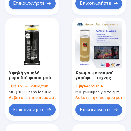
Επικοινωνήστε
Επικοινωνήστε
Υψηλή χαμηλή
Χρώμα ψεκασμού
μυρωδιά ψεκασμού
γκράφιτι τέχνης
τέχνης καιρικών
cOem με τον
Τιμή:
1.23~1.35usd/can
Τιμή:
negotiable
ανθεκτική γκράφιτι
προηγμένο τύπο και
MOQ:
15000cans for OEM
MOQ:
6000pcs για το εμπορικό σήμα Aristo, 15000pcs για το εμπορικό σήμα πελατών
με την υψηλή
το επαγγελματικό
κάλυψη
σύστημα βαλβίδων
Λάβετε την πιο πρόσφατη τιμή
Λάβετε την πιο πρόσφατη τι
Επικοινωνήστε
Επικοινωνήστε