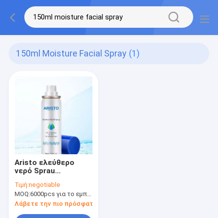
150ml Moisture Facial Spray
(1)
Aristo ελεύθερο
νερό Sprau
πετρελαίου
Τιμή:
negotiable
ψεκασμού υγρασίας
MOQ:
6000pcs για το εμπορικό σήμα Aristo, 15000pcs για το εμπορικό σήμα πελατών
του προσώπου για
το ευαίσθητο ξηρό
Λάβετε την πιο πρόσφατη τιμή
ελαιούχο πρόσωπο